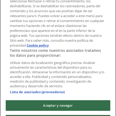
aplicación?
seleccionas Rechazar o retiras tu consentimiento, los
deshabilitarás. Si se deshabilitan los rastreadores, parte del
contenido y los anuncios que ves podrían dejar de ser
Índices
relevantes para ti. Puedes volver a acceder a este menú para
cambiar tus opciones o retirar el consentimiento en cualquier
momento haciendo clic en el enlace «Gestionar las
preferencias» que aparece en el en la parte inferior de la
Marcas
página web. Tus opciones tendrán efecto dentro de nuestro
Marcas locales
Sitio web. Para saber más, consulta nuestra política de
Negocios
privacidad.
Cookie policy
Tanto nosotros como nuestros asociados tratamos
Negocios cercanos
los datos para proporcionar:
Productos
Productos locales
Utilizar datos de localización geográfica precisa. Analizar
activamente las características del dispositivo para su
Ciudades
identificación. Almacenar la información en un dispositivo y/o
acceder a ella. Publicidad y contenido personalizados,
Descargar la APP Tiendeo
medición de publicidad y contenido, investigación de
audiencia y desarrollo de servicios.
Lista de asociados (proveedores)
Aceptar y navegar