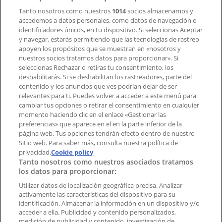
Tanto nosotros como nuestros
1014
socios almacenamos y
accedemos a datos personales, como datos de navegación o
Contacto comercial y de marketing
identificadores únicos, en tu dispositivo. Si seleccionas Aceptar
Tienda mal colocada en el mapa
y navegar, estarás permitiendo que las tecnologías de rastreo
Notificar un folleto
apoyen los propósitos que se muestran en «nosotros y
¿Encontraste un problema en la web o en la
nuestros socios tratamos datos para proporcionar». Si
aplicación?
seleccionas Rechazar o retiras tu consentimiento, los
deshabilitarás. Si se deshabilitan los rastreadores, parte del
contenido y los anuncios que ves podrían dejar de ser
Índices
relevantes para ti. Puedes volver a acceder a este menú para
cambiar tus opciones o retirar el consentimiento en cualquier
momento haciendo clic en el enlace «Gestionar las
preferencias» que aparece en el en la parte inferior de la
Marcas
página web. Tus opciones tendrán efecto dentro de nuestro
Marcas locales
Sitio web. Para saber más, consulta nuestra política de
Negocios
privacidad.
Cookie policy
Tanto nosotros como nuestros asociados tratamos
Negocios cercanos
los datos para proporcionar:
Productos
Productos locales
Utilizar datos de localización geográfica precisa. Analizar
activamente las características del dispositivo para su
Ciudades
identificación. Almacenar la información en un dispositivo y/o
acceder a ella. Publicidad y contenido personalizados,
Descargar la APP Tiendeo
medición de publicidad y contenido, investigación de