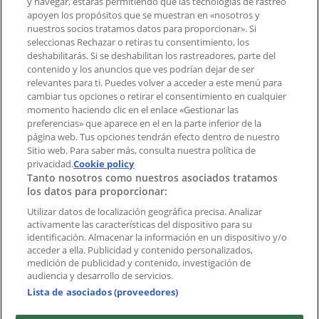
y navegar, estarás permitiendo que las tecnologías de rastreo
Notificar un folleto
apoyen los propósitos que se muestran en «nosotros y
¿Encontraste un problema en la web o en la
nuestros socios tratamos datos para proporcionar». Si
aplicación?
seleccionas Rechazar o retiras tu consentimiento, los
deshabilitarás. Si se deshabilitan los rastreadores, parte del
contenido y los anuncios que ves podrían dejar de ser
Índices
relevantes para ti. Puedes volver a acceder a este menú para
cambiar tus opciones o retirar el consentimiento en cualquier
momento haciendo clic en el enlace «Gestionar las
preferencias» que aparece en el en la parte inferior de la
Marcas
página web. Tus opciones tendrán efecto dentro de nuestro
Marcas locales
Sitio web. Para saber más, consulta nuestra política de
Negocios
privacidad.
Cookie policy
Tanto nosotros como nuestros asociados tratamos
Negocios cercanos
los datos para proporcionar:
Productos
Productos locales
Utilizar datos de localización geográfica precisa. Analizar
activamente las características del dispositivo para su
Ciudades
identificación. Almacenar la información en un dispositivo y/o
acceder a ella. Publicidad y contenido personalizados,
Descargar la APP Tiendeo
medición de publicidad y contenido, investigación de
audiencia y desarrollo de servicios.
Lista de asociados (proveedores)