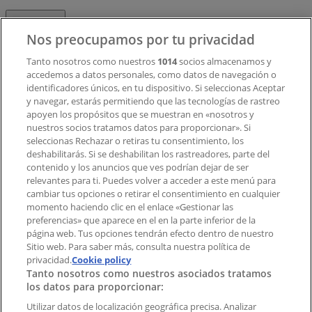
Contacto
Nos preocupamos por tu privacidad
Tanto nosotros como nuestros
1014
socios almacenamos y
accedemos a datos personales, como datos de navegación o
Contacto comercial y de marketing
identificadores únicos, en tu dispositivo. Si seleccionas Aceptar
Tienda mal colocada en el mapa
y navegar, estarás permitiendo que las tecnologías de rastreo
Notificar un folleto
apoyen los propósitos que se muestran en «nosotros y
¿Encontraste un problema en la web o en la
nuestros socios tratamos datos para proporcionar». Si
aplicación?
seleccionas Rechazar o retiras tu consentimiento, los
deshabilitarás. Si se deshabilitan los rastreadores, parte del
contenido y los anuncios que ves podrían dejar de ser
Índices
relevantes para ti. Puedes volver a acceder a este menú para
cambiar tus opciones o retirar el consentimiento en cualquier
momento haciendo clic en el enlace «Gestionar las
preferencias» que aparece en el en la parte inferior de la
Marcas
página web. Tus opciones tendrán efecto dentro de nuestro
Marcas locales
Sitio web. Para saber más, consulta nuestra política de
privacidad.
Negocios
Cookie policy
Tanto nosotros como nuestros asociados tratamos
Negocios cercanos
los datos para proporcionar:
Productos
Productos locales
Utilizar datos de localización geográfica precisa. Analizar