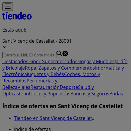
Estás aquí:
Sant Vicenç de Castellet - 28001
Destacados
Hiper-Supermercados
Hogar y Muebles
Jardín
y Bricolaje
Ropa, Zapatos y Complementos
Informática y
Electrónica
Juguetes y Bebés
Coches, Motos y
Recambios
Perfumerías y
Belleza
Viajes
Restauración
Deporte
Salud y
Ópticas
Ocio
Libros y Papelerías
Bancos y Seguros
Bodas
Índice de ofertas en Sant Vicenç de Castellet
Tiendeo en Sant Vicenç de Castellet
»
Índice de ofertas