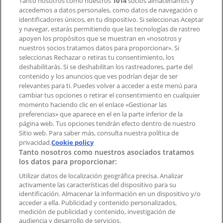
Tanto nosotros como nuestros
1014
socios almacenamos y
accedemos a datos personales, como datos de navegación o
Contacto comercial y de marketing
identificadores únicos, en tu dispositivo. Si seleccionas Aceptar
Tienda mal colocada en el mapa
y navegar, estarás permitiendo que las tecnologías de rastreo
Notificar un folleto
apoyen los propósitos que se muestran en «nosotros y
¿Encontraste un problema en la web o en la
nuestros socios tratamos datos para proporcionar». Si
aplicación?
seleccionas Rechazar o retiras tu consentimiento, los
deshabilitarás. Si se deshabilitan los rastreadores, parte del
contenido y los anuncios que ves podrían dejar de ser
Índices
relevantes para ti. Puedes volver a acceder a este menú para
cambiar tus opciones o retirar el consentimiento en cualquier
momento haciendo clic en el enlace «Gestionar las
preferencias» que aparece en el en la parte inferior de la
Marcas
página web. Tus opciones tendrán efecto dentro de nuestro
Marcas locales
Sitio web. Para saber más, consulta nuestra política de
Negocios
privacidad.
Cookie policy
Tanto nosotros como nuestros asociados tratamos
Negocios cercanos
los datos para proporcionar:
Productos
Productos locales
Utilizar datos de localización geográfica precisa. Analizar
activamente las características del dispositivo para su
Ciudades
identificación. Almacenar la información en un dispositivo y/o
acceder a ella. Publicidad y contenido personalizados,
Descargar la APP Tiendeo
medición de publicidad y contenido, investigación de
audiencia y desarrollo de servicios.