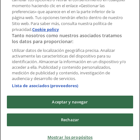
momento haciendo clic en el enlace «Gestionar las
preferencias» que aparece en el en la parte inferior de la
Marcas
página web. Tus opciones tendrán efecto dentro de nuestro
Marcas locales
Sitio web. Para saber más, consulta nuestra política de
Negocios
privacidad.
Cookie policy
Tanto nosotros como nuestros asociados tratamos
Negocios cercanos
los datos para proporcionar:
Productos
Productos locales
Utilizar datos de localización geográfica precisa. Analizar
activamente las características del dispositivo para su
Ciudades
identificación. Almacenar la información en un dispositivo y/o
acceder a ella. Publicidad y contenido personalizados,
Descargar la APP Tiendeo
medición de publicidad y contenido, investigación de
audiencia y desarrollo de servicios.
Lista de asociados (proveedores)
Aceptar y navegar
Copyright © Tiendeo ® 2026 · Shopfully Marketing S.L.U. –
Rechazar
Palau de Mar – 08039 Barcelona, Spain
Términos y condiciones
Política de privacidad
Mostrar los propósitos