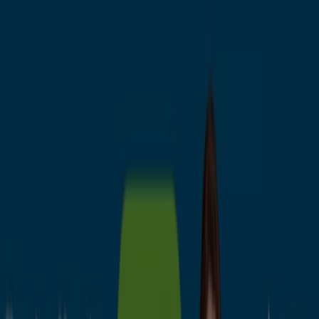
Estás aquí:
Segovia - 28001
Destacados
Hiper-Supermercados
Hogar y Muebles
Jardín
y Bricolaje
Ropa, Zapatos y Complementos
Informática y
Electrónica
Juguetes y Bebés
Coches, Motos y
Recambios
Perfumerías y
Belleza
Viajes
Restauración
Deporte
Salud y
Ópticas
Ocio
Libros y Papelerías
Bancos y Seguros
Bodas
Publicidad
Bancos y aseguradoras en Segovia -