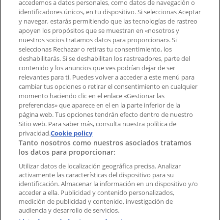
accedemos a datos personales, como datos de navegación o
Contacto comercial y de marketing
identificadores únicos, en tu dispositivo. Si seleccionas Aceptar
Tienda mal colocada en el mapa
y navegar, estarás permitiendo que las tecnologías de rastreo
Notificar un folleto
apoyen los propósitos que se muestran en «nosotros y
¿Encontraste un problema en la web o en la
nuestros socios tratamos datos para proporcionar». Si
aplicación?
seleccionas Rechazar o retiras tu consentimiento, los
deshabilitarás. Si se deshabilitan los rastreadores, parte del
contenido y los anuncios que ves podrían dejar de ser
Índices
relevantes para ti. Puedes volver a acceder a este menú para
cambiar tus opciones o retirar el consentimiento en cualquier
momento haciendo clic en el enlace «Gestionar las
preferencias» que aparece en el en la parte inferior de la
Marcas
página web. Tus opciones tendrán efecto dentro de nuestro
Marcas locales
Sitio web. Para saber más, consulta nuestra política de
Negocios
privacidad.
Cookie policy
Tanto nosotros como nuestros asociados tratamos
Negocios cercanos
los datos para proporcionar:
Productos
Productos locales
Utilizar datos de localización geográfica precisa. Analizar
activamente las características del dispositivo para su
Ciudades
identificación. Almacenar la información en un dispositivo y/o
acceder a ella. Publicidad y contenido personalizados,
Descargar la APP Tiendeo
medición de publicidad y contenido, investigación de
audiencia y desarrollo de servicios.