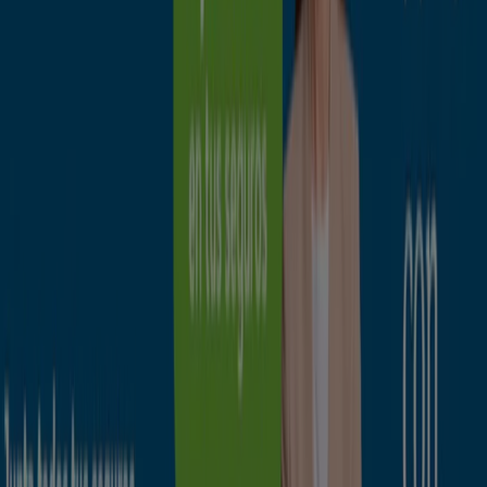
Promoción
Caduca el 31/8
Segovia
Ahorrar es aún más fácil con la aplicación.
Puedes encontrar las mejores ofertas de los
negocios más cercanos, guardarlas y crear tu lista
de ahorro, todo desde tu celular.
DESCARGA LA APLICACIÓN
Publicidad