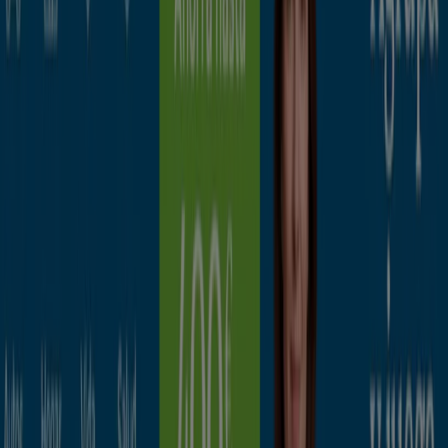
Caduca el 21/9
Segovia
BBVA
Sin comisiones y hasta 1.060€ ¡te sale a
cuenta!
Caduca el 15/9
Segovia
EVO Banco
Cuenta digital
Caduca el 14/9
Segovia
Publicidad