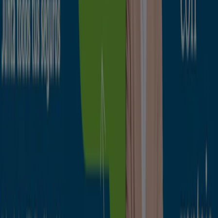
Catálogos de Bancos y Seguros en
Segovia
Volantes y las mejores ofertas en
Segovia
supermercados
jardín y bricolaje
Freidora de aire
patinete
eléctrico
viajes
aceite de oliva
comida
asiática
aguacates
bomba de agua
Bancos y Seguros en otras ciudades