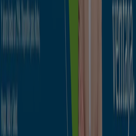
Madrid
Barcelona
Valencia
Sevilla
Zaragoza
Ver más ciudades
La categoría
Bancos
reune los catálogos de
promociones de los Bancos. Dichos catálogos no son
constantes pero si que pueden resultar de gran interés.
Lo que es muy importante es la localización de dichos
bancos
o de los
cajeros automáticos
, tan necesarios en
cualquier momento. Aquí encontrarás localizadas todas
las oficinas de los
bancos
más importantes.
Ir a ofertas de Bancos y Seguros
Publicidad