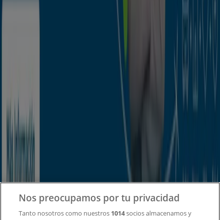
Tiendeo forma parte de Shopfully, la empresa
tecnológica que está reinventando las compras locales
en todo el mundo.
Tiendeo
¿Qué hacemos?
Soluciones para empresas
Noticias y prensa
Trabaja con nosotros
Contacto
Nos preocupamos por tu privacidad
Tanto nosotros como nuestros
1014
socios almacenamos y