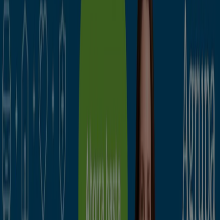
Descuentos, ofertas y promociones
Tiendeo en Segovia
»
Ofertas de Bancos y Seguros en Segovia
Mutua Madrileña
Tu seguro de hogar ¡por solo 150€!
Caduca el 30/9
Segovia
Promo Tiendeo
Vota al mejor comercio del año