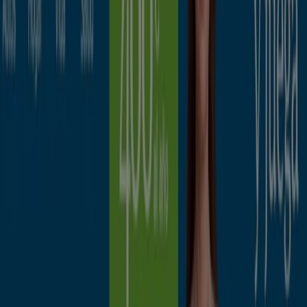
MAPFRE
Promociones
Caduca el 15/8
Segovia
Pelayo Seguros