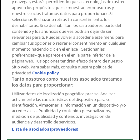
y navegar, estarás permitiendo que las tecnologías de rastreo
Notificar un folleto
apoyen los propósitos que se muestran en «nosotros y
¿Encontraste un problema en la web o en la
nuestros socios tratamos datos para proporcionar». Si
aplicación?
seleccionas Rechazar o retiras tu consentimiento, los
deshabilitarás. Si se deshabilitan los rastreadores, parte del
contenido y los anuncios que ves podrían dejar de ser
Índices
relevantes para ti. Puedes volver a acceder a este menú para
cambiar tus opciones o retirar el consentimiento en cualquier
momento haciendo clic en el enlace «Gestionar las
preferencias» que aparece en el en la parte inferior de la
Marcas
página web. Tus opciones tendrán efecto dentro de nuestro
Marcas locales
Sitio web. Para saber más, consulta nuestra política de
Negocios
privacidad.
Cookie policy
Tanto nosotros como nuestros asociados tratamos
Negocios cercanos
los datos para proporcionar:
Productos
Productos locales
Utilizar datos de localización geográfica precisa. Analizar
activamente las características del dispositivo para su
Ciudades
identificación. Almacenar la información en un dispositivo y/o
acceder a ella. Publicidad y contenido personalizados,
Descargar la APP Tiendeo
medición de publicidad y contenido, investigación de
audiencia y desarrollo de servicios.
Lista de asociados (proveedores)