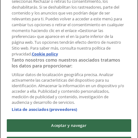
aplicación?
seleccionas Rechazar o retiras tu consentimiento, los
deshabilitarás. Si se deshabilitan los rastreadores, parte del
contenido y los anuncios que ves podrían dejar de ser
Índices
relevantes para ti. Puedes volver a acceder a este menú para
cambiar tus opciones o retirar el consentimiento en cualquier
momento haciendo clic en el enlace «Gestionar las
preferencias» que aparece en el en la parte inferior de la
Marcas
página web. Tus opciones tendrán efecto dentro de nuestro
Marcas locales
Sitio web. Para saber más, consulta nuestra política de
Negocios
privacidad.
Cookie policy
Tanto nosotros como nuestros asociados tratamos
Negocios cercanos
los datos para proporcionar:
Productos
Productos locales
Utilizar datos de localización geográfica precisa. Analizar
activamente las características del dispositivo para su
Ciudades
identificación. Almacenar la información en un dispositivo y/o
acceder a ella. Publicidad y contenido personalizados,
Descargar la APP Tiendeo
medición de publicidad y contenido, investigación de
audiencia y desarrollo de servicios.
Lista de asociados (proveedores)
Aceptar y navegar