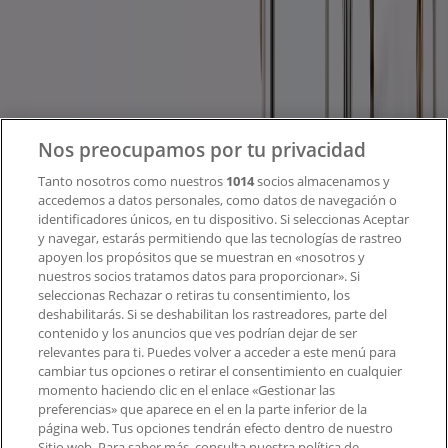
¿Qué hacemos?
Soluciones para empresas
Noticias y prensa
Trabaja con nosotros
Contacto
Nos preocupamos por tu privacidad
Tanto nosotros como nuestros
1014
socios almacenamos y
accedemos a datos personales, como datos de navegación o
Contacto comercial y de marketing
identificadores únicos, en tu dispositivo. Si seleccionas Aceptar
Tienda mal colocada en el mapa
y navegar, estarás permitiendo que las tecnologías de rastreo
Notificar un folleto
apoyen los propósitos que se muestran en «nosotros y
¿Encontraste un problema en la web o en la
nuestros socios tratamos datos para proporcionar». Si
aplicación?
seleccionas Rechazar o retiras tu consentimiento, los
deshabilitarás. Si se deshabilitan los rastreadores, parte del
contenido y los anuncios que ves podrían dejar de ser
Índices
relevantes para ti. Puedes volver a acceder a este menú para
cambiar tus opciones o retirar el consentimiento en cualquier
momento haciendo clic en el enlace «Gestionar las
preferencias» que aparece en el en la parte inferior de la
Marcas
página web. Tus opciones tendrán efecto dentro de nuestro
Marcas locales
Sitio web. Para saber más, consulta nuestra política de