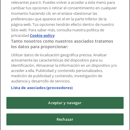
Índices
relevantes para ti. Puedes volver a acceder a este menú para
cambiar tus opciones o retirar el consentimiento en cualquier
momento haciendo clic en el enlace «Gestionar las
preferencias» que aparece en el en la parte inferior de la
Marcas
página web. Tus opciones tendrán efecto dentro de nuestro
Marcas locales
Sitio web. Para saber más, consulta nuestra política de
Negocios
privacidad.
Cookie policy
Tanto nosotros como nuestros asociados tratamos
Negocios cercanos
los datos para proporcionar:
Productos
Productos locales
Utilizar datos de localización geográfica precisa. Analizar
activamente las características del dispositivo para su
Ciudades
identificación. Almacenar la información en un dispositivo y/o
acceder a ella. Publicidad y contenido personalizados,
Descargar la APP Tiendeo
medición de publicidad y contenido, investigación de
audiencia y desarrollo de servicios.
Lista de asociados (proveedores)
Aceptar y navegar
Copyright © Tiendeo ® 2026 · Shopfully Marketing S.L.U. –
Rechazar
Palau de Mar – 08039 Barcelona, Spain