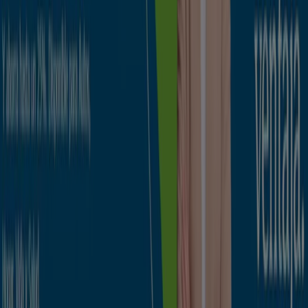
asiática
aguacates
bomba de agua
Bancos y Seguros en otras ciudades
Madrid
Barcelona
Valencia
Sevilla
Zaragoza
Ver más ciudades
La categoría
Bancos
reune los catálogos de
promociones de los Bancos. Dichos catálogos no son
constantes pero si que pueden resultar de gran interés.
Lo que es muy importante es la localización de dichos
bancos
o de los
cajeros automáticos
, tan necesarios en
cualquier momento. Aquí encontrarás localizadas todas
las oficinas de los
bancos
más importantes.
Ir a ofertas de Bancos y Seguros
Publicidad