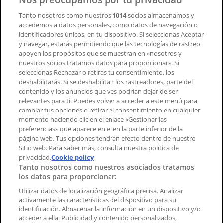
Tanto nosotros como nuestros
1014
socios almacenamos y
accedemos a datos personales, como datos de navegación o
Contacto comercial y de marketing
identificadores únicos, en tu dispositivo. Si seleccionas Aceptar
Tienda mal colocada en el mapa
y navegar, estarás permitiendo que las tecnologías de rastreo
Notificar un folleto
apoyen los propósitos que se muestran en «nosotros y
¿Encontraste un problema en la web o en la
nuestros socios tratamos datos para proporcionar». Si
aplicación?
seleccionas Rechazar o retiras tu consentimiento, los
deshabilitarás. Si se deshabilitan los rastreadores, parte del
contenido y los anuncios que ves podrían dejar de ser
Índices
relevantes para ti. Puedes volver a acceder a este menú para
cambiar tus opciones o retirar el consentimiento en cualquier
momento haciendo clic en el enlace «Gestionar las
preferencias» que aparece en el en la parte inferior de la
Marcas
página web. Tus opciones tendrán efecto dentro de nuestro
Marcas locales
Sitio web. Para saber más, consulta nuestra política de
Negocios
privacidad.
Cookie policy
Tanto nosotros como nuestros asociados tratamos
Negocios cercanos
los datos para proporcionar:
Productos
Productos locales
Utilizar datos de localización geográfica precisa. Analizar
activamente las características del dispositivo para su
Ciudades
identificación. Almacenar la información en un dispositivo y/o
acceder a ella. Publicidad y contenido personalizados,
Descargar la APP Tiendeo