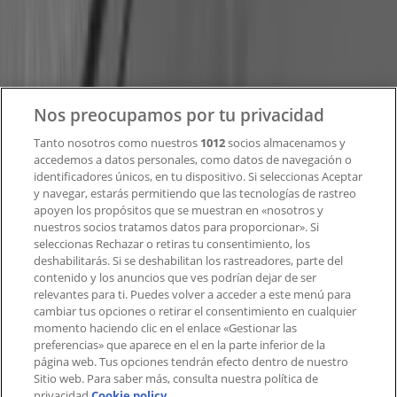
Soluciones para empresas
Noticias y prensa
Trabaja con nosotros
Contacto
Nos preocupamos por tu privacidad
Tanto nosotros como nuestros
1012
socios almacenamos y
accedemos a datos personales, como datos de navegación o
Contacto comercial y de marketing
identificadores únicos, en tu dispositivo. Si seleccionas Aceptar
Tienda mal colocada en el mapa
y navegar, estarás permitiendo que las tecnologías de rastreo
Notificar un folleto
apoyen los propósitos que se muestran en «nosotros y
¿Encontraste un problema en la web o en la
nuestros socios tratamos datos para proporcionar». Si
aplicación?
seleccionas Rechazar o retiras tu consentimiento, los
deshabilitarás. Si se deshabilitan los rastreadores, parte del
contenido y los anuncios que ves podrían dejar de ser
Índices
relevantes para ti. Puedes volver a acceder a este menú para
cambiar tus opciones o retirar el consentimiento en cualquier
momento haciendo clic en el enlace «Gestionar las
preferencias» que aparece en el en la parte inferior de la
Marcas
página web. Tus opciones tendrán efecto dentro de nuestro
Marcas locales
Sitio web. Para saber más, consulta nuestra política de
Negocios
privacidad.
Cookie policy