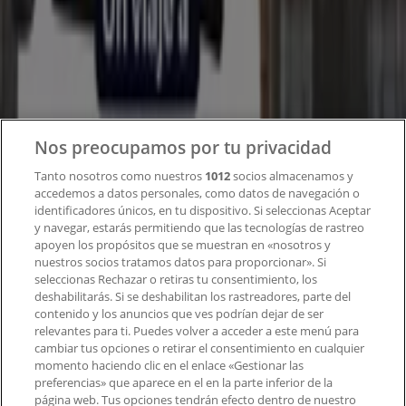
¿Qué hacemos?
Soluciones para empresas
Noticias y prensa
Trabaja con nosotros
Contacto
Nos preocupamos por tu privacidad
Tanto nosotros como nuestros
1012
socios almacenamos y
accedemos a datos personales, como datos de navegación o
Contacto comercial y de marketing
identificadores únicos, en tu dispositivo. Si seleccionas Aceptar
Tienda mal colocada en el mapa
y navegar, estarás permitiendo que las tecnologías de rastreo
Notificar un folleto
apoyen los propósitos que se muestran en «nosotros y
¿Encontraste un problema en la web o en la
nuestros socios tratamos datos para proporcionar». Si
aplicación?
seleccionas Rechazar o retiras tu consentimiento, los
deshabilitarás. Si se deshabilitan los rastreadores, parte del
contenido y los anuncios que ves podrían dejar de ser
Índices
relevantes para ti. Puedes volver a acceder a este menú para
cambiar tus opciones o retirar el consentimiento en cualquier
momento haciendo clic en el enlace «Gestionar las
preferencias» que aparece en el en la parte inferior de la
Marcas
página web. Tus opciones tendrán efecto dentro de nuestro