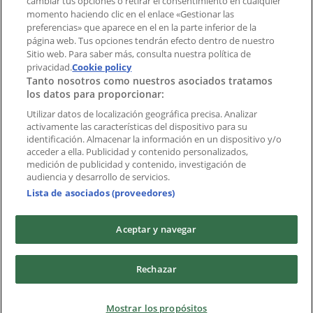
cambiar tus opciones o retirar el consentimiento en cualquier
momento haciendo clic en el enlace «Gestionar las
preferencias» que aparece en el en la parte inferior de la
Marcas
página web. Tus opciones tendrán efecto dentro de nuestro
Marcas locales
Sitio web. Para saber más, consulta nuestra política de
Negocios
privacidad.
Cookie policy
Tanto nosotros como nuestros asociados tratamos
Negocios cercanos
los datos para proporcionar:
Productos
Productos locales
Utilizar datos de localización geográfica precisa. Analizar
activamente las características del dispositivo para su
Ciudades
identificación. Almacenar la información en un dispositivo y/o
acceder a ella. Publicidad y contenido personalizados,
Descargar la APP Tiendeo
medición de publicidad y contenido, investigación de
audiencia y desarrollo de servicios.
Lista de asociados (proveedores)
Aceptar y navegar
Copyright © Tiendeo ® 2026 · Shopfully Marketing S.L.U. –
Rechazar
Palau de Mar – 08039 Barcelona, Spain
Términos y condiciones
Política de privacidad
Mostrar los propósitos