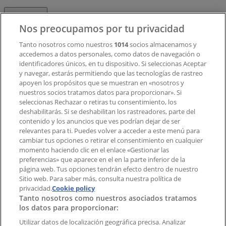
Contacto
Nos preocupamos por tu privacidad
Tanto nosotros como nuestros
1014
socios almacenamos y
accedemos a datos personales, como datos de navegación o
Contacto comercial y de marketing
identificadores únicos, en tu dispositivo. Si seleccionas Aceptar
Tienda mal colocada en el mapa
y navegar, estarás permitiendo que las tecnologías de rastreo
Notificar un folleto
apoyen los propósitos que se muestran en «nosotros y
¿Encontraste un problema en la web o en la
nuestros socios tratamos datos para proporcionar». Si
aplicación?
seleccionas Rechazar o retiras tu consentimiento, los
deshabilitarás. Si se deshabilitan los rastreadores, parte del
contenido y los anuncios que ves podrían dejar de ser
Índices
relevantes para ti. Puedes volver a acceder a este menú para
cambiar tus opciones o retirar el consentimiento en cualquier
momento haciendo clic en el enlace «Gestionar las
preferencias» que aparece en el en la parte inferior de la
Marcas
página web. Tus opciones tendrán efecto dentro de nuestro
Marcas locales
Sitio web. Para saber más, consulta nuestra política de
privacidad.
Negocios
Cookie policy
Tanto nosotros como nuestros asociados tratamos
Negocios cercanos
los datos para proporcionar:
Productos
Productos locales
Utilizar datos de localización geográfica precisa. Analizar