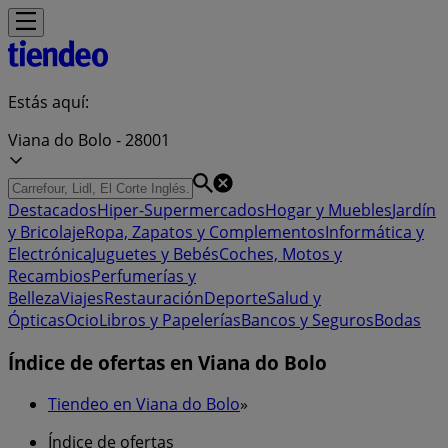
Estás aquí:
Viana do Bolo - 28001
Destacados
Hiper-Supermercados
Hogar y Muebles
Jardín
y Bricolaje
Ropa, Zapatos y Complementos
Informática y
Electrónica
Juguetes y Bebés
Coches, Motos y
Recambios
Perfumerías y
Belleza
Viajes
Restauración
Deporte
Salud y
Ópticas
Ocio
Libros y Papelerías
Bancos y Seguros
Bodas
Índice de ofertas en Viana do Bolo
Tiendeo en Viana do Bolo
»
Índice de ofertas