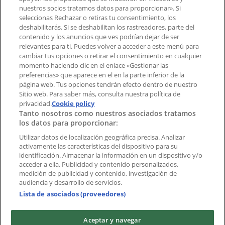
¿Encontraste un problema en la web o en la
nuestros socios tratamos datos para proporcionar». Si
aplicación?
seleccionas Rechazar o retiras tu consentimiento, los
deshabilitarás. Si se deshabilitan los rastreadores, parte del
contenido y los anuncios que ves podrían dejar de ser
Índices
relevantes para ti. Puedes volver a acceder a este menú para
cambiar tus opciones o retirar el consentimiento en cualquier
momento haciendo clic en el enlace «Gestionar las
preferencias» que aparece en el en la parte inferior de la
Marcas
página web. Tus opciones tendrán efecto dentro de nuestro
Marcas locales
Sitio web. Para saber más, consulta nuestra política de
Negocios
privacidad.
Cookie policy
Tanto nosotros como nuestros asociados tratamos
Negocios cercanos
los datos para proporcionar:
Productos
Productos locales
Utilizar datos de localización geográfica precisa. Analizar
activamente las características del dispositivo para su
Ciudades
identificación. Almacenar la información en un dispositivo y/o
acceder a ella. Publicidad y contenido personalizados,
Descargar la APP Tiendeo
medición de publicidad y contenido, investigación de
audiencia y desarrollo de servicios.
Lista de asociados (proveedores)
Aceptar y navegar