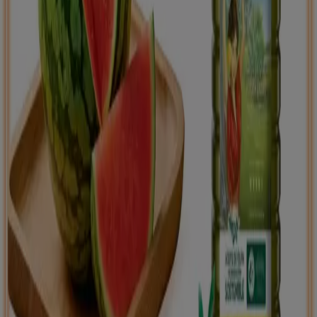
Tiendeo international
España
Italia
United Kingdom
México
Brasil
Colombia
Argentina
France
United States
Nederland
Deutschland
Perú
Chile
Portugal
Australia
Türkiye
Polska
Norge
Österreich
Sverige
Ecuador
Singapore
South Africa
Canada
Danmark
Suomi
日本
Ελλάδα
한국
Belgique
Schweiz
United Arab Emirates
România
Maroc
Ceská republika
Slovenská republika
Magyarország
България
Publicidad