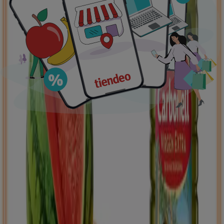
supermercados
jardín y bricolaje
Freidora de aire
patinete
eléctrico
viajes
aceite de oliva
comida
asiática
aguacates
bomba de agua
Tiendeo en tu ciudad
Madrid
Barcelona
Valencia
Sevilla
Zaragoza
Málaga
Palma de Mallorca
Bilbao
Alicante
Murcia
Las Palmas de Gran Canaria
Córdoba
Valladolid
A
Coruña
Vigo
Granada
Ver más ciudades
Descargar la APP