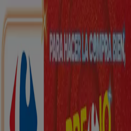
Estás aquí:
Viana do Bolo - 28001
Destacados
Hiper-Supermercados
Hogar y Muebles
Jardín
y Bricolaje
Ropa, Zapatos y Complementos
Informática y
Electrónica
Juguetes y Bebés
Coches, Motos y
Recambios
Perfumerías y
Belleza
Viajes
Restauración
Deporte
Salud y
Ópticas
Ocio
Libros y Papelerías
Bancos y Seguros
Bodas
Publicidad
Top catálogos en Viana do Bolo