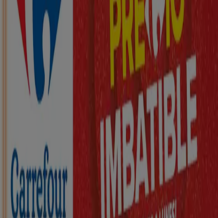
Nuevo
ZEEMAN
Ha llegado nuestra nueva colección
infantil
Caduca el 21/8
Viana do Bolo
Nuevo
KIK
Más diversión en el cole
Caduca el 16/8
Viana do Bolo
Nuevo