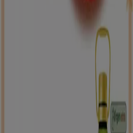
Back to school -20%
Caduca el 31/8
Viana do Bolo
Nuevo
Carrefour
PRECIO IMBATIBLE
Caduca mañana
Viana do Bolo
Ahorrar es aún más fácil con la aplicación.
Puedes encontrar las mejores ofertas de los
negocios más cercanos, guardarlas y crear tu lista