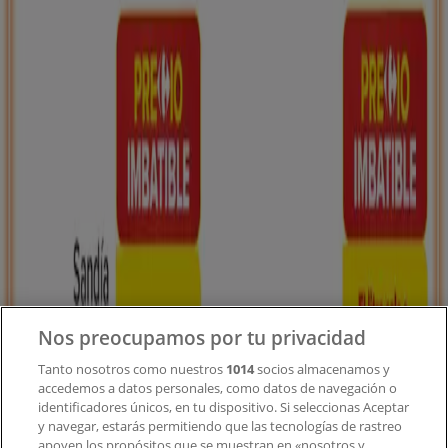
Tiendeo forma parte de Shopfully, la empresa
tecnológica que está reinventando las compras locales
en todo el mundo.
Tiendeo
¿Qué hacemos?
Soluciones para empresas
Noticias y prensa
Trabaja con nosotros
Contacto
Nos preocupamos por tu privacidad
Tanto nosotros como nuestros
1014
socios almacenamos y
accedemos a datos personales, como datos de navegación o
Contacto comercial y de marketing
identificadores únicos, en tu dispositivo. Si seleccionas Aceptar
Tienda mal colocada en el mapa
y navegar, estarás permitiendo que las tecnologías de rastreo
Notificar un folleto
apoyen los propósitos que se muestran en «nosotros y