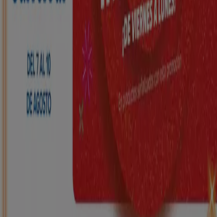
HiperDino
Ofertas que vuelan desde el 7 de agosto
Caduca mañana
Viana do Bolo
Nuevo
Carrefour
REGIONAL (Articulos locales de
Alimentación, dulces, bebidas)
Caduca el 25/8
Viana do Bolo
ToysRus