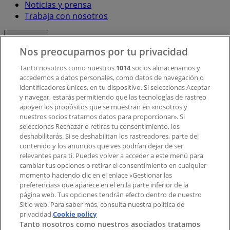
Noticias y prensa
Trabaja con nosotros
Contacto
Nos preocupamos por tu privacidad
Tanto nosotros como nuestros
1014
socios almacenamos y
accedemos a datos personales, como datos de navegación o
Contacto comercial y de marketing
identificadores únicos, en tu dispositivo. Si seleccionas Aceptar
Tienda mal colocada en el mapa
y navegar, estarás permitiendo que las tecnologías de rastreo
Notificar un folleto
apoyen los propósitos que se muestran en «nosotros y
¿Encontraste un problema en la web o en la
nuestros socios tratamos datos para proporcionar». Si
aplicación?
seleccionas Rechazar o retiras tu consentimiento, los
deshabilitarás. Si se deshabilitan los rastreadores, parte del
contenido y los anuncios que ves podrían dejar de ser
Índices
relevantes para ti. Puedes volver a acceder a este menú para
cambiar tus opciones o retirar el consentimiento en cualquier
momento haciendo clic en el enlace «Gestionar las
preferencias» que aparece en el en la parte inferior de la
Marcas
página web. Tus opciones tendrán efecto dentro de nuestro
Marcas locales
Sitio web. Para saber más, consulta nuestra política de
privacidad.
Negocios
Cookie policy
Tanto nosotros como nuestros asociados tratamos
Negocios cercanos