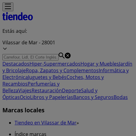
Estás aquí:
Vilassar de Mar - 28001
Destacados
Hiper-Supermercados
Hogar y Muebles
Jardín
y Bricolaje
Ropa, Zapatos y Complementos
Informática y
Electrónica
Juguetes y Bebés
Coches, Motos y
Recambios
Perfumerías y
Belleza
Viajes
Restauración
Deporte
Salud y
Ópticas
Ocio
Libros y Papelerías
Bancos y Seguros
Bodas
Marcas locales
Tiendeo en Vilassar de Mar
»
Índice marcas