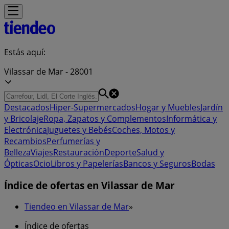
Estás aquí:
Vilassar de Mar - 28001
Destacados
Hiper-Supermercados
Hogar y Muebles
Jardín
y Bricolaje
Ropa, Zapatos y Complementos
Informática y
Electrónica
Juguetes y Bebés
Coches, Motos y
Recambios
Perfumerías y
Belleza
Viajes
Restauración
Deporte
Salud y
Ópticas
Ocio
Libros y Papelerías
Bancos y Seguros
Bodas
Índice de ofertas en Vilassar de Mar
Tiendeo en Vilassar de Mar
»
Índice de ofertas