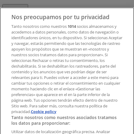
Contacto
Nos preocupamos por tu privacidad
Tanto nosotros como nuestros
1014
socios almacenamos y
accedemos a datos personales, como datos de navegación o
Contacto comercial y de marketing
identificadores únicos, en tu dispositivo. Si seleccionas Aceptar
Tienda mal colocada en el mapa
y navegar, estarás permitiendo que las tecnologías de rastreo
Notificar un folleto
apoyen los propósitos que se muestran en «nosotros y
¿Encontraste un problema en la web o en la
nuestros socios tratamos datos para proporcionar». Si
aplicación?
seleccionas Rechazar o retiras tu consentimiento, los
deshabilitarás. Si se deshabilitan los rastreadores, parte del
contenido y los anuncios que ves podrían dejar de ser
Índices
relevantes para ti. Puedes volver a acceder a este menú para
cambiar tus opciones o retirar el consentimiento en cualquier
momento haciendo clic en el enlace «Gestionar las
preferencias» que aparece en el en la parte inferior de la
Marcas
página web. Tus opciones tendrán efecto dentro de nuestro
Marcas locales
Sitio web. Para saber más, consulta nuestra política de
privacidad.
Negocios
Cookie policy
Tanto nosotros como nuestros asociados tratamos
Negocios cercanos
los datos para proporcionar:
Productos
Productos locales
Utilizar datos de localización geográfica precisa. Analizar