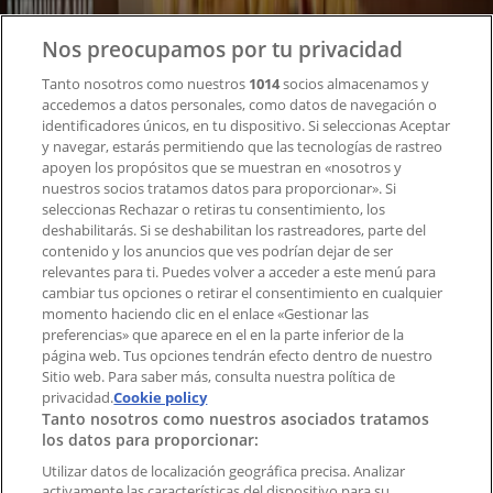
Contacto
Nos preocupamos por tu privacidad
Tanto nosotros como nuestros
1014
socios almacenamos y
accedemos a datos personales, como datos de navegación o
Contacto comercial y de marketing
identificadores únicos, en tu dispositivo. Si seleccionas Aceptar
Tienda mal colocada en el mapa
y navegar, estarás permitiendo que las tecnologías de rastreo
Notificar un folleto
apoyen los propósitos que se muestran en «nosotros y
¿Encontraste un problema en la web o en la
nuestros socios tratamos datos para proporcionar». Si
aplicación?
seleccionas Rechazar o retiras tu consentimiento, los
deshabilitarás. Si se deshabilitan los rastreadores, parte del
contenido y los anuncios que ves podrían dejar de ser
Índices
relevantes para ti. Puedes volver a acceder a este menú para
cambiar tus opciones o retirar el consentimiento en cualquier
momento haciendo clic en el enlace «Gestionar las
preferencias» que aparece en el en la parte inferior de la
Marcas
página web. Tus opciones tendrán efecto dentro de nuestro
Marcas locales
Sitio web. Para saber más, consulta nuestra política de
Negocios
privacidad.
Cookie policy
Tanto nosotros como nuestros asociados tratamos
Negocios cercanos
los datos para proporcionar:
Productos
Productos locales
Utilizar datos de localización geográfica precisa. Analizar
activamente las características del dispositivo para su