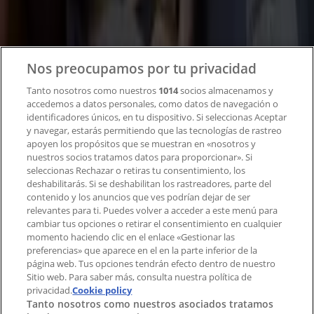
¿Qué hacemos?
Soluciones para empresas
Noticias y prensa
Trabaja con nosotros
Nos preocupamos por tu privacidad
Tanto nosotros como nuestros
1014
socios almacenamos y
accedemos a datos personales, como datos de navegación o
Contacto
identificadores únicos, en tu dispositivo. Si seleccionas Aceptar
y navegar, estarás permitiendo que las tecnologías de rastreo
apoyen los propósitos que se muestran en «nosotros y
Contacto comercial y de marketing
nuestros socios tratamos datos para proporcionar». Si
Tienda mal colocada en el mapa
seleccionas Rechazar o retiras tu consentimiento, los
deshabilitarás. Si se deshabilitan los rastreadores, parte del
Notificar un folleto
contenido y los anuncios que ves podrían dejar de ser
¿Encontraste un problema en la web o en la
relevantes para ti. Puedes volver a acceder a este menú para
aplicación?
cambiar tus opciones o retirar el consentimiento en cualquier
momento haciendo clic en el enlace «Gestionar las
preferencias» que aparece en el en la parte inferior de la
Índices
página web. Tus opciones tendrán efecto dentro de nuestro
Sitio web. Para saber más, consulta nuestra política de
privacidad.
Cookie policy
Tanto nosotros como nuestros asociados tratamos
Marcas