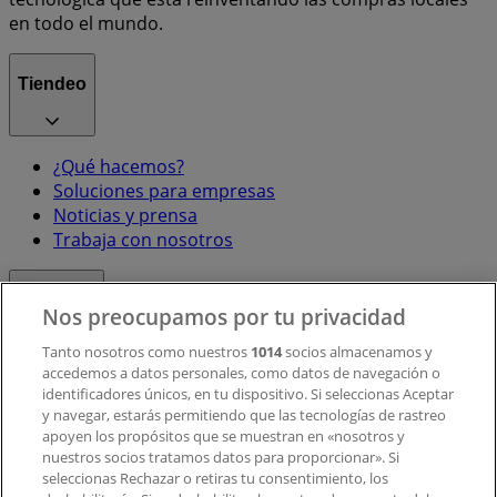
en todo el mundo.
Tiendeo
¿Qué hacemos?
Soluciones para empresas
Noticias y prensa
Trabaja con nosotros
Contacto
Nos preocupamos por tu privacidad
Tanto nosotros como nuestros
1014
socios almacenamos y
accedemos a datos personales, como datos de navegación o
Contacto comercial y de marketing
identificadores únicos, en tu dispositivo. Si seleccionas Aceptar
Tienda mal colocada en el mapa
y navegar, estarás permitiendo que las tecnologías de rastreo
Notificar un folleto
apoyen los propósitos que se muestran en «nosotros y
¿Encontraste un problema en la web o en la
nuestros socios tratamos datos para proporcionar». Si
aplicación?
seleccionas Rechazar o retiras tu consentimiento, los