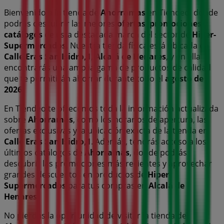
Bienvenido a la tienda de
Ahorramas
en Tiendeo, donde
podrás descubrir las mejores
ofertas
,
promociones
y
catálogos
de esta destacada marca del sector de
Hiper-
Supermercados
. Nuestra tienda física está ubicada en
Calle Eras San Isidro,1
,
Alcalá de Henares
, y en ella
encontrarás una amplia gama de productos de calidad
que te permitirán ahorrar durante todo el
agosto de
2026
.
En Tiendeo te ofrecemos toda la información actualizada
sobre
Ahorramas
, como los horarios de apertura, las
ofertas exclusivas y la ubicación exacta de la tienda en
Calle Eras San Isidro,1
. Además, tendrás acceso a los
últimos catálogos de
Ahorramas
, donde podrás
descubrir las promociones más recientes y aprovechar
grandes descuentos en productos de
Hiper-
Supermercados
para tus compras en
Alcalá de
Henares
.
No pierdas la oportunidad de visitar la tienda de