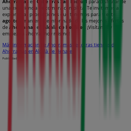
Ahorramas
en
Calle Eras San Isidro,1
para disfrutar de
una experiencia de compra completa. Te invitamos a
explorar las promociones que tenemos para ti este
agosto
y mantenerte informado de las mejores ofertas
de
Ahorramas
en
Alcalá de Henares
. ¡Visítanos y
empieza a ahorrar hoy mismo!
Más información de Ahorramas
Ver otras tiendas de
Ahorramas en Alcalá de Henares
Publicidad