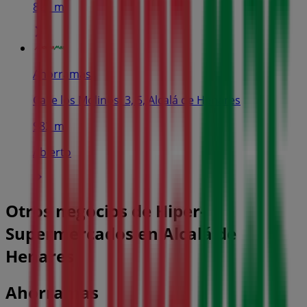
821 m
Ahorramas
Calle los Molinos, 3, 5, Alcalá de Henares
982 m
Abierto
Otros negocios de Hiper-
Supermercados en Alcalá de
Henares
Ahorramas