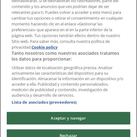
deshabilitarás. Si se deshabilitan los rastreadores, parte del
contenido y los anuncios que ves podrían dejar de ser
Índices
relevantes para ti. Puedes volver a acceder a este menú para
cambiar tus opciones o retirar el consentimiento en cualquier
momento haciendo clic en el enlace «Gestionar las
preferencias» que aparece en el en la parte inferior de la
Marcas
página web. Tus opciones tendrán efecto dentro de nuestro
Marcas locales
Sitio web. Para saber más, consulta nuestra política de
Negocios
privacidad.
Cookie policy
Tanto nosotros como nuestros asociados tratamos
Negocios cercanos
los datos para proporcionar:
Productos
Productos locales
Utilizar datos de localización geográfica precisa. Analizar
activamente las características del dispositivo para su
Ciudades
identificación. Almacenar la información en un dispositivo y/o
acceder a ella. Publicidad y contenido personalizados,
Descargar la APP Tiendeo
medición de publicidad y contenido, investigación de
audiencia y desarrollo de servicios.
Lista de asociados (proveedores)
Aceptar y navegar
Copyright © Tiendeo ® 2026 · Shopfully Marketing S.L.U. –
Rechazar