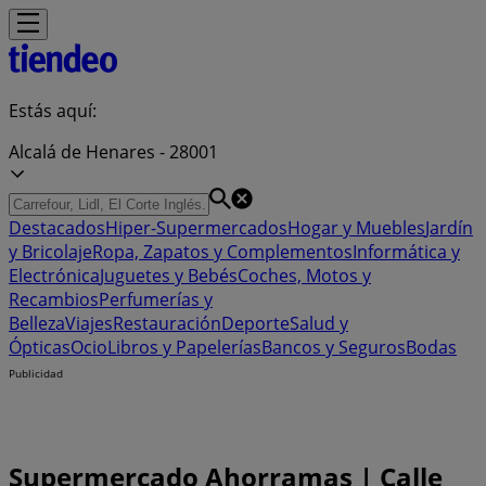
Estás aquí:
Alcalá de Henares - 28001
Destacados
Hiper-Supermercados
Hogar y Muebles
Jardín
y Bricolaje
Ropa, Zapatos y Complementos
Informática y
Electrónica
Juguetes y Bebés
Coches, Motos y
Recambios
Perfumerías y
Belleza
Viajes
Restauración
Deporte
Salud y
Ópticas
Ocio
Libros y Papelerías
Bancos y Seguros
Bodas
Publicidad
Supermercado Ahorramas | Calle