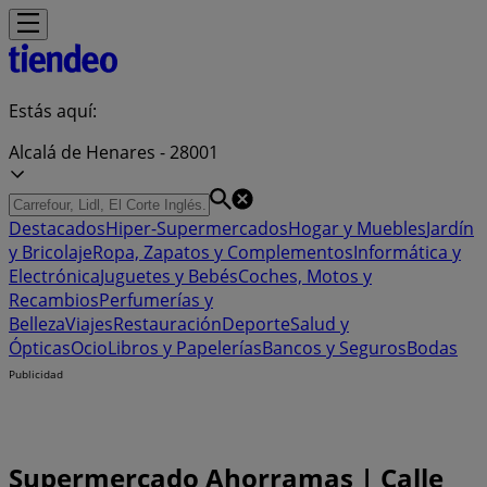
Estás aquí:
Alcalá de Henares - 28001
Destacados
Hiper-Supermercados
Hogar y Muebles
Jardín
y Bricolaje
Ropa, Zapatos y Complementos
Informática y
Electrónica
Juguetes y Bebés
Coches, Motos y
Recambios
Perfumerías y
Belleza
Viajes
Restauración
Deporte
Salud y
Ópticas
Ocio
Libros y Papelerías
Bancos y Seguros
Bodas
Publicidad
Supermercado Ahorramas | Calle