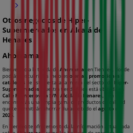
Otros negocios de Hiper-
Supermercados en Alcalá de
Henares
Ahorramas
Bienvenido a la tienda de
Ahorramas
en Tiendeo, donde
podrás descubrir las mejores
ofertas
,
promociones
y
catálogos
de esta destacada marca del sector de
Hiper-
Supermercados
. Nuestra tienda física está ubicada en
Calle Fuentenovilla S/N
,
Alcalá de Henares
, y en ella
encontrarás una amplia gama de productos de calidad
que te permitirán ahorrar durante todo el
agosto de
2026
.
En Tiendeo te ofrecemos toda la información actualizada
sobre
Ahorramas
, como los horarios de apertura, las