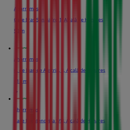
Ahorramas
Calle Eras San Isidro,1, Alcalá de Henares
50 m
Ahorramas
C. de Juan de Austria, 3, Alcalá de Henares
613 m
Ahorramas
Calle Fuentenovilla S/N, Alcalá de Henares