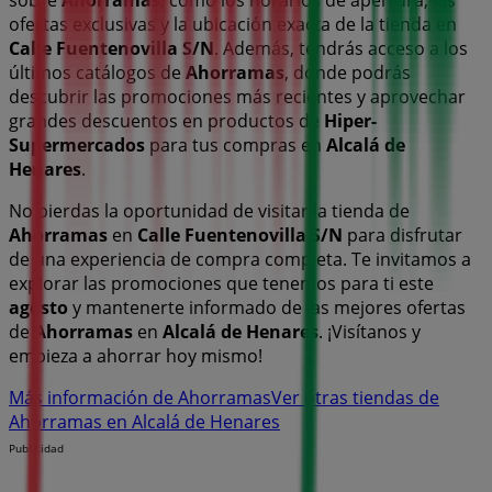
ofertas exclusivas y la ubicación exacta de la tienda en
Calle Fuentenovilla S/N
. Además, tendrás acceso a los
últimos catálogos de
Ahorramas
, donde podrás
descubrir las promociones más recientes y aprovechar
grandes descuentos en productos de
Hiper-
Supermercados
para tus compras en
Alcalá de
Henares
.
No pierdas la oportunidad de visitar la tienda de
Ahorramas
en
Calle Fuentenovilla S/N
para disfrutar
de una experiencia de compra completa. Te invitamos a
explorar las promociones que tenemos para ti este
agosto
y mantenerte informado de las mejores ofertas
de
Ahorramas
en
Alcalá de Henares
. ¡Visítanos y
empieza a ahorrar hoy mismo!
Más información de Ahorramas
Ver otras tiendas de
Ahorramas en Alcalá de Henares
Publicidad