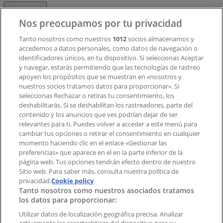
Contacto
Nos preocupamos por tu privacidad
Tanto nosotros como nuestros
1012
socios almacenamos y
accedemos a datos personales, como datos de navegación o
Contacto comercial y de marketing
identificadores únicos, en tu dispositivo. Si seleccionas Aceptar
Tienda mal colocada en el mapa
y navegar, estarás permitiendo que las tecnologías de rastreo
Notificar un folleto
apoyen los propósitos que se muestran en «nosotros y
¿Encontraste un problema en la web o en la
nuestros socios tratamos datos para proporcionar». Si
aplicación?
seleccionas Rechazar o retiras tu consentimiento, los
deshabilitarás. Si se deshabilitan los rastreadores, parte del
contenido y los anuncios que ves podrían dejar de ser
Índices
relevantes para ti. Puedes volver a acceder a este menú para
cambiar tus opciones o retirar el consentimiento en cualquier
momento haciendo clic en el enlace «Gestionar las
preferencias» que aparece en el en la parte inferior de la
Marcas
página web. Tus opciones tendrán efecto dentro de nuestro
Marcas locales
Sitio web. Para saber más, consulta nuestra política de
Negocios
privacidad.
Cookie policy
Tanto nosotros como nuestros asociados tratamos
Negocios cercanos
los datos para proporcionar:
Productos
Productos locales
Utilizar datos de localización geográfica precisa. Analizar