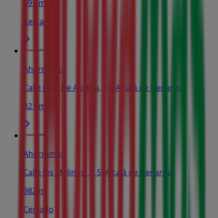
691 m
Cerrado
Ahorramas
Calle Juan De Austria, 18, Alcalá de Henares
821 m
Ahorramas
Calle los Molinos, 3, 5, Alcalá de Henares
982 m
Cerrado