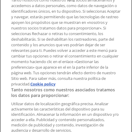
Tanto nosotros como nuestros
1012
socios almacenamos y
accedemos a datos personales, como datos de navegación o
Contacto comercial y de marketing
identificadores únicos, en tu dispositivo. Si seleccionas Aceptar
Tienda mal colocada en el mapa
y navegar, estarás permitiendo que las tecnologías de rastreo
Notificar un folleto
apoyen los propósitos que se muestran en «nosotros y
¿Encontraste un problema en la web o en la
nuestros socios tratamos datos para proporcionar». Si
aplicación?
seleccionas Rechazar o retiras tu consentimiento, los
deshabilitarás. Si se deshabilitan los rastreadores, parte del
contenido y los anuncios que ves podrían dejar de ser
Índices
relevantes para ti. Puedes volver a acceder a este menú para
cambiar tus opciones o retirar el consentimiento en cualquier
momento haciendo clic en el enlace «Gestionar las
preferencias» que aparece en el en la parte inferior de la
Marcas
página web. Tus opciones tendrán efecto dentro de nuestro
Marcas locales
Sitio web. Para saber más, consulta nuestra política de
privacidad.
Cookie policy
Negocios
Tanto nosotros como nuestros asociados tratamos
Negocios cercanos
los datos para proporcionar:
Productos
Productos locales
Utilizar datos de localización geográfica precisa. Analizar
activamente las características del dispositivo para su
Ciudades
identificación. Almacenar la información en un dispositivo y/o
acceder a ella. Publicidad y contenido personalizados,
Descargar la APP Tiendeo
medición de publicidad y contenido, investigación de
audiencia y desarrollo de servicios.