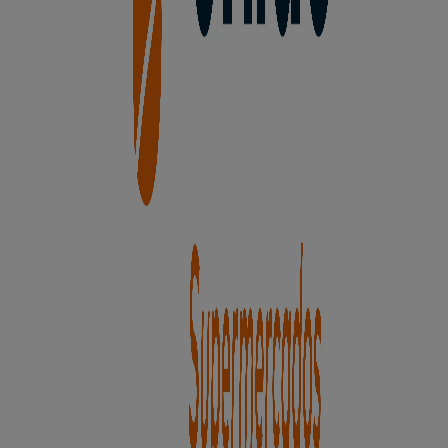
que puedas disfrutar de una experiencia de compra
completa en
Aspe
.
No pierdas la oportunidad de aprovechar las
ofertas
de
Unide Supermercados
en las tiendas de
Aspe
y
mantente actualizado con los mejores precios durante
agosto de 2026
. En Tiendeo, siempre encontrarás las
mejores tiendas y opciones de compra en
Aspe
.
¡Empieza a explorar las tiendas y promociones que
tenemos para ti ahora mismo!
Publicidad