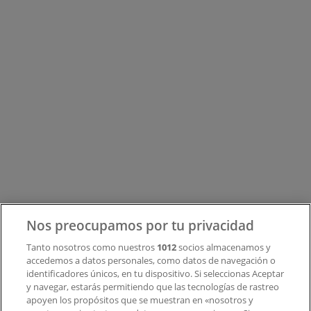
Tiendeo forma parte de Shopfully, la empresa
tecnológica que está reinventando las compras locales
en todo el mundo.
Tiendeo
¿Qué hacemos?
Soluciones para empresas
Noticias y prensa
Trabaja con nosotros
Contacto
Nos preocupamos por tu privacidad
Tanto nosotros como nuestros
1012
socios almacenamos y
accedemos a datos personales, como datos de navegación o
Contacto comercial y de marketing
identificadores únicos, en tu dispositivo. Si seleccionas Aceptar
Tienda mal colocada en el mapa
y navegar, estarás permitiendo que las tecnologías de rastreo
Notificar un folleto
apoyen los propósitos que se muestran en «nosotros y
¿Encontraste un problema en la web o en la