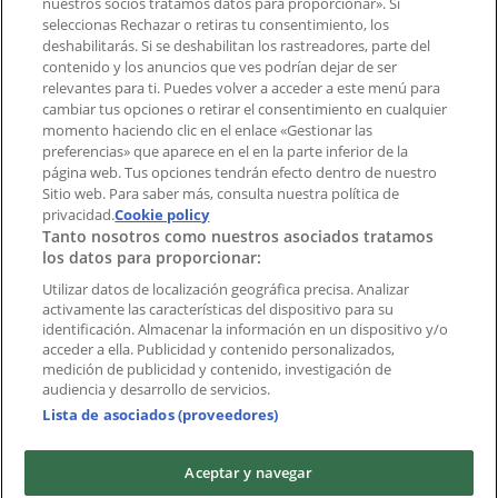
nuestros socios tratamos datos para proporcionar». Si
aplicación?
seleccionas Rechazar o retiras tu consentimiento, los
deshabilitarás. Si se deshabilitan los rastreadores, parte del
contenido y los anuncios que ves podrían dejar de ser
Índices
relevantes para ti. Puedes volver a acceder a este menú para
cambiar tus opciones o retirar el consentimiento en cualquier
momento haciendo clic en el enlace «Gestionar las
preferencias» que aparece en el en la parte inferior de la
Marcas
página web. Tus opciones tendrán efecto dentro de nuestro
Marcas locales
Sitio web. Para saber más, consulta nuestra política de
Negocios
privacidad.
Cookie policy
Tanto nosotros como nuestros asociados tratamos
Negocios cercanos
los datos para proporcionar:
Productos
Productos locales
Utilizar datos de localización geográfica precisa. Analizar
activamente las características del dispositivo para su
Ciudades
identificación. Almacenar la información en un dispositivo y/o
acceder a ella. Publicidad y contenido personalizados,
Descargar la APP Tiendeo
medición de publicidad y contenido, investigación de
audiencia y desarrollo de servicios.
Lista de asociados (proveedores)
Aceptar y navegar