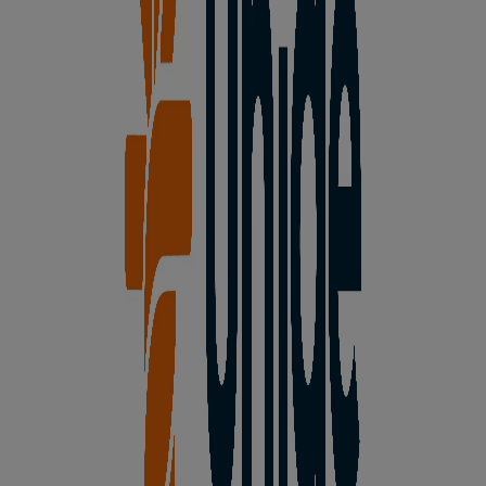
Unide Supermercados
¡Bienvenido a Tiendeo! Aquí puedes encontrar no solo
las mejores
ofertas
,
catálogos
y
promociones
, sino
también descubrir las tiendas más populares en
Aspe
.
Durante el mes de
agosto de 2026
, en nuestra
plataforma podrás conocer las últimas novedades de
Unide Supermercados
, una de las marcas más
reconocidas, así como la ubicación y detalles de las
tiendas más cercanas en
Aspe
.
En Tiendeo, no solo tendrás acceso a
promociones
y
descuentos, sino también a información sobre las
tiendas físicas de tu ciudad. Explora los catálogos de
Unide Supermercados
, encuentra las tiendas en
Aspe
y
descubre los productos con grandes descuentos para
ahorrar en tus compras este
agosto
. Además, te
mantenemos al tanto de las ubicaciones exactas,
horarios de atención y todos los detalles necesarios para