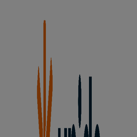
Unide Supermercados
Este verano tus ofertas más a mano. UNIDE
Supermercados
Caduca el 19/8
Ciudades con tiendas de Unide
Supermercados
Unide Supermercados en Algueña
Unide
Supermercados en Atamaría
Unide Supermercados en
Altea
Ver más ciudades
Otros negocios de Hiper-
Supermercados en Aspe