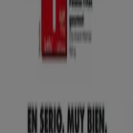
Tiendeo international
España
Italia
United Kingdom
México
Brasil
Colombia
Argentina
France
United States
Nederland
Deutschland
Perú
Chile
Portugal
Australia
Türkiye
Polska
Norge
Österreich
Sverige
Ecuador
Singapore
South Africa
Canada
Danmark
Suomi
日本
Ελλάδα
한국
Belgique
Schweiz
United Arab Emirates
România
Maroc
Ceská republika
Slovenská republika
Magyarország
България
Publicidad