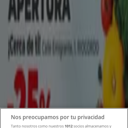
Tiendeo forma parte de Shopfully, la empresa
tecnológica que está reinventando las compras locales
en todo el mundo.
Tiendeo
¿Qué hacemos?
Soluciones para empresas
Noticias y prensa
Trabaja con nosotros
Contacto
Nos preocupamos por tu privacidad
Tanto nosotros como nuestros
1012
socios almacenamos y