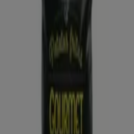
ALDI
Qué poco cuesta comprar bien
Caduca el 16/8
Aspe
Nuevo
Dia
Gran apertura Dia del 05/08 al 11/08
Caduca el 11/8
Aspe
Ahorrar es aún más fácil con la aplicación.