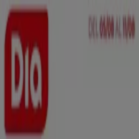
Estás aquí:
Aspe - 28001
Destacados
Hiper-Supermercados
Hogar y Muebles
Jardín
y Bricolaje
Ropa, Zapatos y Complementos
Informática y
Electrónica
Juguetes y Bebés
Coches, Motos y
Recambios
Perfumerías y
Belleza
Viajes
Restauración
Deporte
Salud y
Ópticas
Ocio
Libros y Papelerías
Bancos y Seguros
Bodas
Publicidad
Top catálogos en Aspe