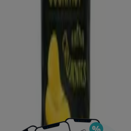
Puedes encontrar las mejores ofertas de los
negocios más cercanos, guardarlas y crear tu lista
de ahorro, todo desde tu celular.
DESCARGA LA APLICACIÓN
Ver más
Publicidad