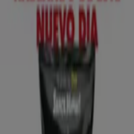
Lidl
№ 1 PRECIO - Ofertas válidas del 10/08 al
16/08
Caduca el 16/8
Aspe
Anticipado
Lidl
¡Bazar Lidl!- Ofertas válidas del 10/08 al
16/08
Caduca el 16/8
Aspe
Anticipado