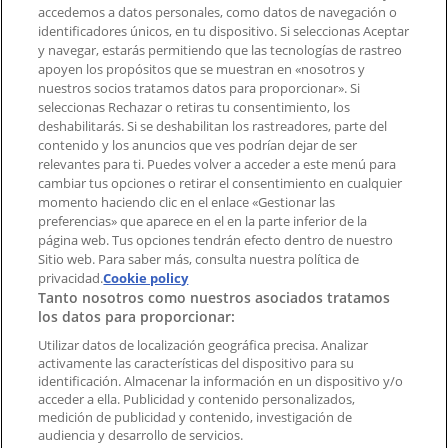
accedemos a datos personales, como datos de navegación o
Contacto comercial y de marketing
identificadores únicos, en tu dispositivo. Si seleccionas Aceptar
Tienda mal colocada en el mapa
y navegar, estarás permitiendo que las tecnologías de rastreo
Notificar un folleto
apoyen los propósitos que se muestran en «nosotros y
¿Encontraste un problema en la web o en la
nuestros socios tratamos datos para proporcionar». Si
aplicación?
seleccionas Rechazar o retiras tu consentimiento, los
deshabilitarás. Si se deshabilitan los rastreadores, parte del
contenido y los anuncios que ves podrían dejar de ser
Índices
relevantes para ti. Puedes volver a acceder a este menú para
cambiar tus opciones o retirar el consentimiento en cualquier
momento haciendo clic en el enlace «Gestionar las
preferencias» que aparece en el en la parte inferior de la
Marcas
página web. Tus opciones tendrán efecto dentro de nuestro
Marcas locales
Sitio web. Para saber más, consulta nuestra política de
Negocios
privacidad.
Cookie policy
Tanto nosotros como nuestros asociados tratamos
Negocios cercanos
los datos para proporcionar:
Productos
Productos locales
Utilizar datos de localización geográfica precisa. Analizar
activamente las características del dispositivo para su
Ciudades
identificación. Almacenar la información en un dispositivo y/o
acceder a ella. Publicidad y contenido personalizados,
Descargar la APP Tiendeo
medición de publicidad y contenido, investigación de
audiencia y desarrollo de servicios.