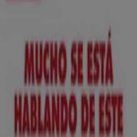
Nuevo
ToysRus
Back to school -20%
Caduca el 31/8
Aspe
Anticipado
Lidl
¡Bazar Lidl!- Ofertas válidas del 10/08 al
16/08
Caduca el 16/8
Aspe
Anticipado