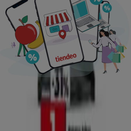
Ofertas destacadas
supermercados
jardín y bricolaje
Freidora de aire
patinete
eléctrico
viajes
aceite de oliva
comida
asiática
aguacates
bomba de agua
Tiendeo en tu ciudad
Madrid
Barcelona
Valencia
Sevilla
Zaragoza
Málaga
Palma de Mallorca
Bilbao
Alicante
Murcia
Las Palmas de Gran Canaria
Córdoba
Valladolid
A
Coruña
Vigo
Granada
Ver más ciudades
Descargar la APP