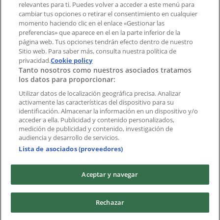
Índices
relevantes para ti. Puedes volver a acceder a este menú para
cambiar tus opciones o retirar el consentimiento en cualquier
momento haciendo clic en el enlace «Gestionar las
preferencias» que aparece en el en la parte inferior de la
Marcas
página web. Tus opciones tendrán efecto dentro de nuestro
Marcas locales
Sitio web. Para saber más, consulta nuestra política de
privacidad.
Negocios
Cookie policy
Tanto nosotros como nuestros asociados tratamos
Negocios cercanos
los datos para proporcionar:
Productos
Productos locales
Utilizar datos de localización geográfica precisa. Analizar
activamente las características del dispositivo para su
Ciudades
identificación. Almacenar la información en un dispositivo y/o
acceder a ella. Publicidad y contenido personalizados,
Descargar la APP Tiendeo
medición de publicidad y contenido, investigación de
audiencia y desarrollo de servicios.
Lista de asociados (proveedores)
Aceptar y navegar
Copyright © Tiendeo ® 2026 · Shopfully Marketing S.L.U. –
Rechazar
Palau de Mar – 08039 Barcelona, Spain