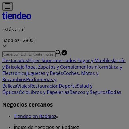
Estás aquí:
Badajoz - 28001
Destacados
Hiper-Supermercados
Hogar y Muebles
Jardín
y Bricolaje
Ropa, Zapatos y Complementos
Informática y
Electrónica
Juguetes y Bebés
Coches, Motos y
Recambios
Perfumerías y
Belleza
Viajes
Restauración
Deporte
Salud y
Ópticas
Ocio
Libros y Papelerías
Bancos y Seguros
Bodas
Negocios cercanos
Tiendeo en Badajoz
»
Índice de negocios en Badajoz