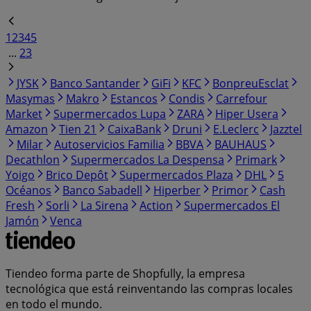
1
2
3
4
5
...
23
JYSK
Banco Santander
GiFi
KFC
BonpreuEsclat
Masymas
Makro
Estancos
Condis
Carrefour
Market
Supermercados Lupa
ZARA
Hiper Usera
Amazon
Tien 21
CaixaBank
Druni
E.Leclerc
Jazztel
Milar
Autoservicios Familia
BBVA
BAUHAUS
Decathlon
Supermercados La Despensa
Primark
Yoigo
Brico Depôt
Supermercados Plaza
DHL
5
Océanos
Banco Sabadell
Hiperber
Primor
Cash
Fresh
Sorli
La Sirena
Action
Supermercados El
Jamón
Venca
Tiendeo forma parte de Shopfully, la empresa
tecnológica que está reinventando las compras locales
en todo el mundo.