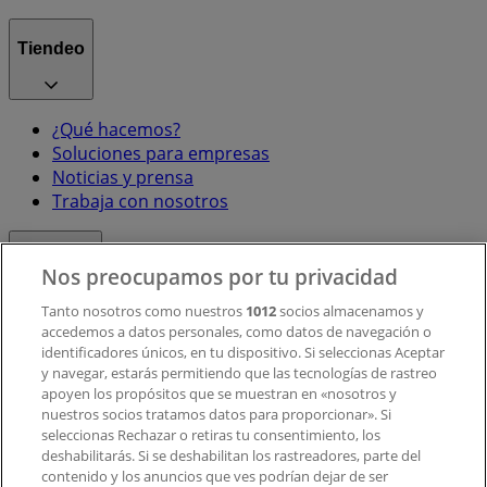
Tiendeo
¿Qué hacemos?
Soluciones para empresas
Noticias y prensa
Trabaja con nosotros
Contacto
Nos preocupamos por tu privacidad
Tanto nosotros como nuestros
1012
socios almacenamos y
accedemos a datos personales, como datos de navegación o
Contacto comercial y de marketing
identificadores únicos, en tu dispositivo. Si seleccionas Aceptar
Tienda mal colocada en el mapa
y navegar, estarás permitiendo que las tecnologías de rastreo
Notificar un folleto
apoyen los propósitos que se muestran en «nosotros y
¿Encontraste un problema en la web o en la
nuestros socios tratamos datos para proporcionar». Si
aplicación?
seleccionas Rechazar o retiras tu consentimiento, los
deshabilitarás. Si se deshabilitan los rastreadores, parte del
contenido y los anuncios que ves podrían dejar de ser