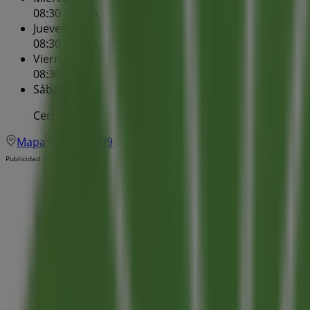
08:30 - 14:15
Jueves
08:30 - 14:15
Viernes
08:30 - 14:15
Sábado
Cerrado
Mapa
925357399
Publicidad