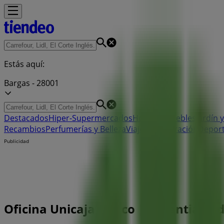
Estás aquí:
Bargas - 28001
Destacados
Hiper-Supermercados
Hogar y Muebles
Jardín y
Recambios
Perfumerías y Belleza
Viajes
Restauración
Depor
Publicidad
Oficina Unicaja Banco | Cl Santiago d