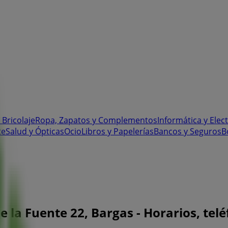
 Bricolaje
Ropa, Zapatos y Complementos
Informática y Elec
te
Salud y Ópticas
Ocio
Libros y Papelerías
Bancos y Seguros
B
e la Fuente 22, Bargas - Horarios, telé