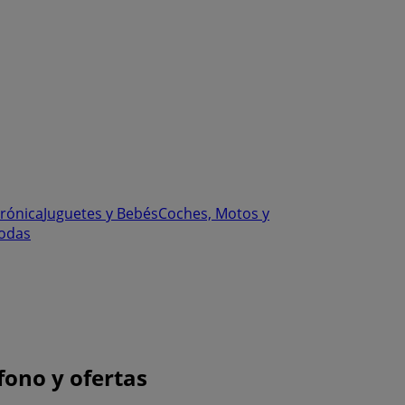
trónica
Juguetes y Bebés
Coches, Motos y
odas
fono y ofertas