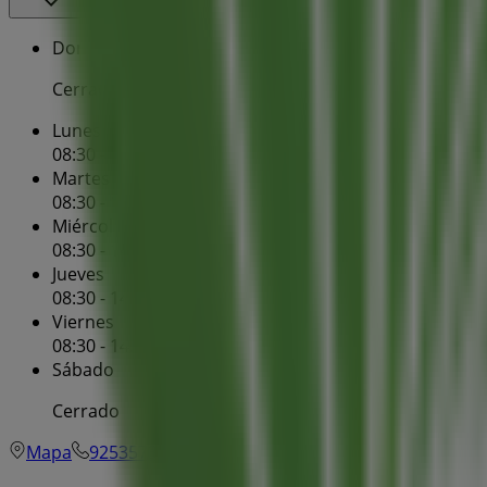
Domingo
Cerrado
Lunes
08:30 - 14:15
Martes
08:30 - 14:15
Miércoles
08:30 - 14:15
Jueves
08:30 - 14:15
Viernes
08:30 - 14:15
Sábado
Cerrado
Mapa
925357399