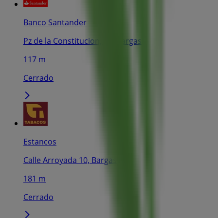
Banco Santander
Pz de la Constitucion, 14, Bargas
117 m
Cerrado
Estancos
Calle Arroyada 10, Bargas
181 m
Cerrado