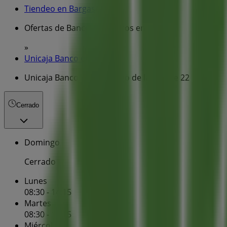
Tiendeo en Bargas
»
Ofertas de Bancos y Seguros en Bargas
»
Unicaja Banco en Bargas
»
Unicaja Banco | Cl Santiago de la Fuente 22
Cerrado
Domingo
Cerrado
Lunes
08:30 - 14:15
Martes
08:30 - 14:15
Miércoles