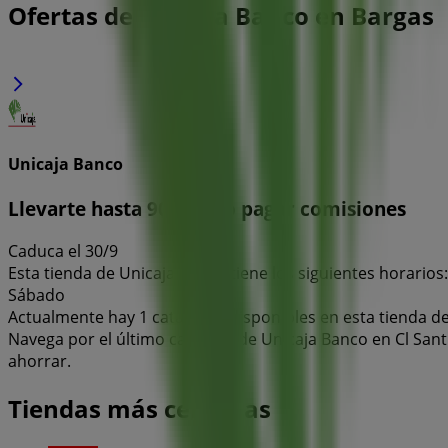
Ofertas de Unicaja Banco en Bargas
Unicaja Banco
Llevarte hasta 900€ y no pagar comisiones
Caduca el 30/9
Esta tienda de Unicaja Banco tiene los siguientes horarios: 
Sábado
Actualmente hay 1 catálogos disponibles en esta tienda d
Navega por el último catálogo de Unicaja Banco en Cl Sant
ahorrar.
Tiendas más cercanas