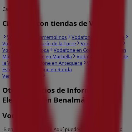
Caduca el 31/8
Ciudades con tiendas de Vodafone
Vodafone en Torremolinos
Vodafone en Fuengirola
Vodafone en Alhaurín de la Torre
Vodafone en Mijas
Vodafone en La Roca
Vodafone en Coín
Vodafone en
Málaga
Vodafone en Marbella
Vodafone en Rincón de
la Victoria
Vodafone en Antequera
Vodafone en
Estepona
Vodafone en Ronda
Ver más ciudades
Otros negocios de Informática y
Electrónica en Benalmádena
Vodafone
¡Bienvenido a Tiendeo! Aquí puedes encontrar no solo