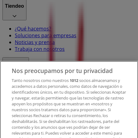
Tiendeo
¿Qué hacemos?
Soluciones para empresas
Noticias y prensa
Trabaja con nosotros
Contacto
Nos preocupamos por tu privacidad
Tanto nosotros como nuestros
1012
socios almacenamos y
accedemos a datos personales, como datos de navegación o
Contacto comercial y de marketing
identificadores únicos, en tu dispositivo. Si seleccionas Aceptar
Tienda mal colocada en el mapa
y navegar, estarás permitiendo que las tecnologías de rastreo
Notificar un folleto
apoyen los propósitos que se muestran en «nosotros y
¿Encontraste un problema en la web o en la
nuestros socios tratamos datos para proporcionar». Si
aplicación?
seleccionas Rechazar o retiras tu consentimiento, los
deshabilitarás. Si se deshabilitan los rastreadores, parte del
contenido y los anuncios que ves podrían dejar de ser
Índices
relevantes para ti. Puedes volver a acceder a este menú para