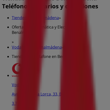
Teléfonos, horarios y direcciones
Tiendeo en Benalmádena
»
Ofertas de Informática y Electrónica en
Benalmádena
»
Vodafone en Benalmádena
»
Tiendas de Vodafone en Benalmádena
Vodafone
Avenida García Lorca, 33, Benalmádena
3.7 km