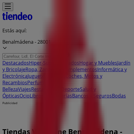
Estás aquí:
Benalmádena - 28001
Destacados
Hiper-Supermercados
Hogar y Muebles
Jardín
y Bricolaje
Ropa, Zapatos y Complementos
Informática y
Electrónica
Juguetes y Bebés
Coches, Motos y
Recambios
Perfumerías y
Belleza
Viajes
Restauración
Deporte
Salud y
Ópticas
Ocio
Libros y Papelerías
Bancos y Seguros
Bodas
Publicidad
Tiendas Vodafone Benalmádena -