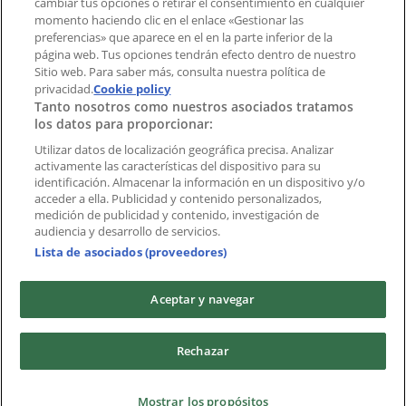
cambiar tus opciones o retirar el consentimiento en cualquier
momento haciendo clic en el enlace «Gestionar las
preferencias» que aparece en el en la parte inferior de la
Marcas
página web. Tus opciones tendrán efecto dentro de nuestro
Marcas locales
Sitio web. Para saber más, consulta nuestra política de
Negocios
privacidad.
Cookie policy
Tanto nosotros como nuestros asociados tratamos
Negocios cercanos
los datos para proporcionar:
Productos
Productos locales
Utilizar datos de localización geográfica precisa. Analizar
activamente las características del dispositivo para su
Ciudades
identificación. Almacenar la información en un dispositivo y/o
acceder a ella. Publicidad y contenido personalizados,
Descargar la APP Tiendeo
medición de publicidad y contenido, investigación de
audiencia y desarrollo de servicios.
Lista de asociados (proveedores)
Aceptar y navegar
Copyright © Tiendeo ® 2026 · Shopfully Marketing S.L.U. –
Rechazar
Palau de Mar – 08039 Barcelona, Spain
Términos y condiciones
Política de privacidad
Mostrar los propósitos