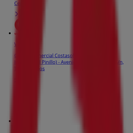
Cerrado
Vodafone
Centro Comercial Costasol Centro (Polígono
Industrial El Pinillo) - Avenida Circunvalación, S/n,
Torremolinos
5.7 km
Cerrado
Vodafone