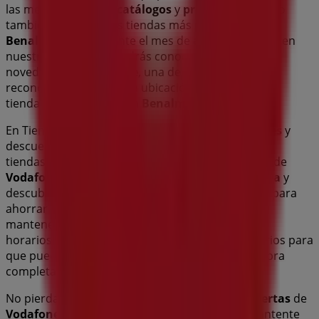
las mejores
ofertas
,
catálogos
y
promociones
, sino
también descubrir las tiendas más populares en
Benalmádena
. Durante el mes de
agosto de 2026
, en
nuestra plataforma podrás conocer las últimas
novedades de
Vodafone
, una de las marcas más
reconocidas, así como la ubicación y detalles de las
tiendas más cercanas en
Benalmádena
.
En Tiendeo, no solo tendrás acceso a
promociones
y
descuentos, sino también a información sobre las
tiendas físicas de tu ciudad. Explora los catálogos de
Vodafone
, encuentra las tiendas en
Benalmádena
y
descubre los productos con grandes descuentos para
ahorrar en tus compras este
agosto
. Además, te
mantenemos al tanto de las ubicaciones exactas,
horarios de atención y todos los detalles necesarios para
que puedas disfrutar de una experiencia de compra
completa en
Benalmádena
.
No pierdas la oportunidad de aprovechar las
ofertas
de
Vodafone
en las tiendas de
Benalmádena
y mantente