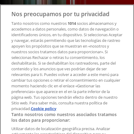
Contacto
Nos preocupamos por tu privacidad
Tanto nosotros como nuestros
1014
socios almacenamos y
accedemos a datos personales, como datos de navegación o
Contacto comercial y de marketing
identificadores únicos, en tu dispositivo. Si seleccionas Aceptar
Tienda mal colocada en el mapa
y navegar, estarás permitiendo que las tecnologías de rastreo
Notificar un folleto
apoyen los propósitos que se muestran en «nosotros y
¿Encontraste un problema en la web o en la
nuestros socios tratamos datos para proporcionar». Si
aplicación?
seleccionas Rechazar o retiras tu consentimiento, los
deshabilitarás. Si se deshabilitan los rastreadores, parte del
contenido y los anuncios que ves podrían dejar de ser
Índices
relevantes para ti. Puedes volver a acceder a este menú para
cambiar tus opciones o retirar el consentimiento en cualquier
momento haciendo clic en el enlace «Gestionar las
preferencias» que aparece en el en la parte inferior de la
Marcas
página web. Tus opciones tendrán efecto dentro de nuestro
Marcas locales
Sitio web. Para saber más, consulta nuestra política de
Negocios
privacidad.
Cookie policy
Tanto nosotros como nuestros asociados tratamos
Negocios cercanos
los datos para proporcionar:
Productos
Productos locales
Utilizar datos de localización geográfica precisa. Analizar