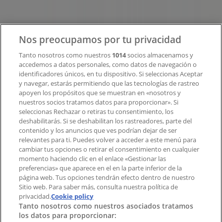
Trabaja con nosotros
Contacto
Nos preocupamos por tu privacidad
Tanto nosotros como nuestros
1014
socios almacenamos y
accedemos a datos personales, como datos de navegación o
Contacto comercial y de marketing
identificadores únicos, en tu dispositivo. Si seleccionas Aceptar
Tienda mal colocada en el mapa
y navegar, estarás permitiendo que las tecnologías de rastreo
Notificar un folleto
apoyen los propósitos que se muestran en «nosotros y
¿Encontraste un problema en la web o en la
nuestros socios tratamos datos para proporcionar». Si
aplicación?
seleccionas Rechazar o retiras tu consentimiento, los
deshabilitarás. Si se deshabilitan los rastreadores, parte del
contenido y los anuncios que ves podrían dejar de ser
Índices
relevantes para ti. Puedes volver a acceder a este menú para
cambiar tus opciones o retirar el consentimiento en cualquier
momento haciendo clic en el enlace «Gestionar las
preferencias» que aparece en el en la parte inferior de la
Marcas
página web. Tus opciones tendrán efecto dentro de nuestro
Marcas locales
Sitio web. Para saber más, consulta nuestra política de
Negocios
privacidad.
Cookie policy
Tanto nosotros como nuestros asociados tratamos
Negocios cercanos
los datos para proporcionar:
Productos