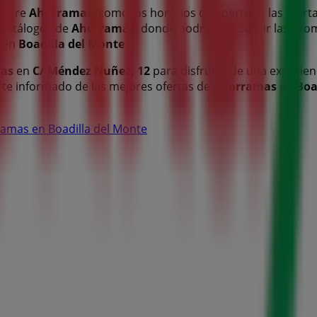
 sobre
Ahorramas
, como los horarios de apertura, las oferta
s catálogos de
Ahorramas
, donde podrás descubrir las pr
 en
Boadilla del Monte
.
as
en
C/ Méndez Nuñez, 12
para disfrutar de una experien
te informado de las mejores ofertas de
Ahorramas
en
Boa
ramas en Boadilla del Monte