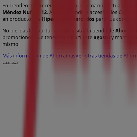
En Tiendeo te ofrecemos toda la información actualizada
Méndez Nuñez, 12
. Además, tendrás acceso a los último
en productos de
Hiper-Supermercados
para tus compras
No pierdas la oportunidad de visitar la tienda de
Ahorram
promociones que tenemos para ti este
agosto
y mantener
mismo!
Más información de Ahorramas
Ver otras tiendas de Ahor
Publicidad