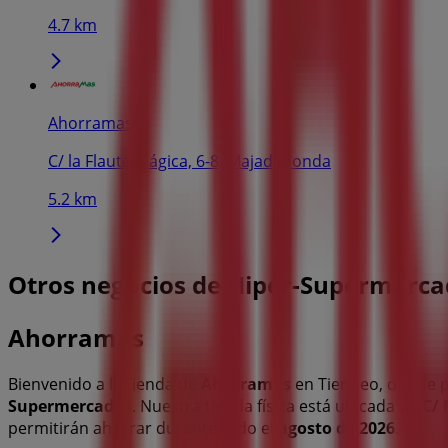
4.7 km
Ahorramas
C/ la Flauta Mágica, 6-8, Majadahonda
5.2 km
Otros negocios de Hiper-Supermerca
Ahorramas
Bienvenido a la tienda de
Ahorramas
en Tiendeo, donde p
Supermercados
. Nuestra tienda física está ubicada en
C/
permitirán ahorrar durante todo el
agosto de 2026
.