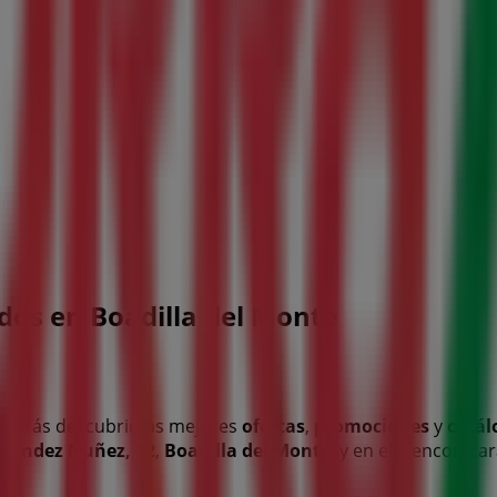
dos en Boadilla del Monte
odrás descubrir las mejores
ofertas
,
promociones
y
catál
 Méndez Nuñez, 12
,
Boadilla del Monte
, y en ella encontr