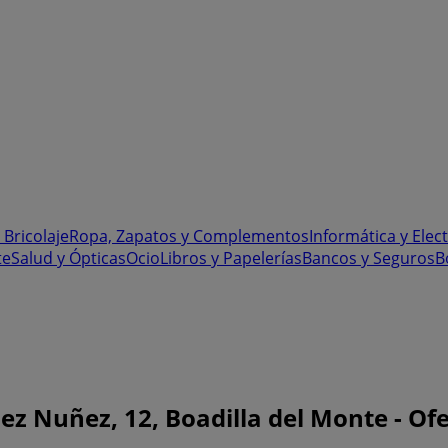
 Bricolaje
Ropa, Zapatos y Complementos
Informática y Elec
te
Salud y Ópticas
Ocio
Libros y Papelerías
Bancos y Seguros
B
Nuñez, 12, Boadilla del Monte - Ofer