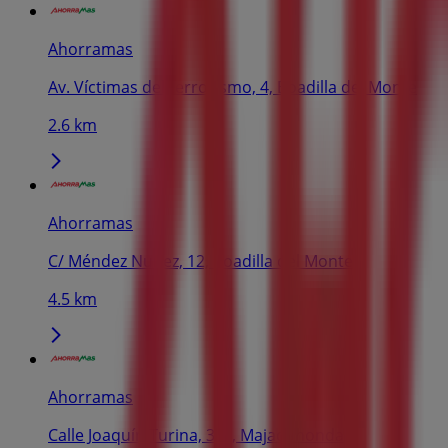
Ahorramas
Av. Víctimas del terrorismo, 4, Boadilla del Monte
2.6 km
Ahorramas
C/ Méndez Nuñez, 12, Boadilla del Monte
4.5 km
Ahorramas
Calle Joaquín Turina, 3, 5, Majadahonda