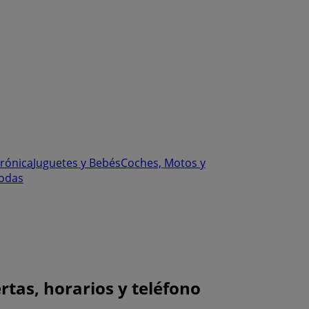
trónica
Juguetes y Bebés
Coches, Motos y
odas
tas, horarios y teléfono