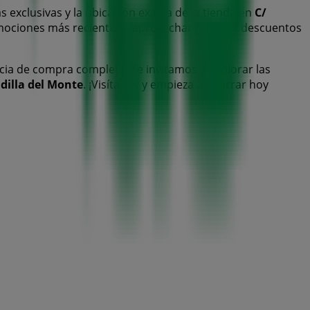
s exclusivas y la ubicación exacta de la tienda en
C/
omociones más recientes y aprovechar grandes descuentos
cia de compra completa. Te invitamos a explorar las
dilla del Monte
. ¡Visítanos y empieza a ahorrar hoy