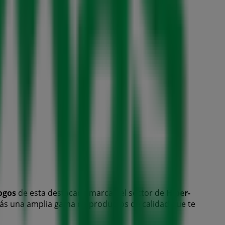
ogos
de esta destacada marca del sector de
Hiper-
arás una amplia gama de productos de calidad que te