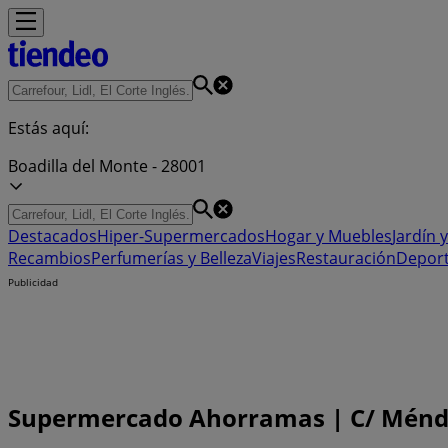
Estás aquí:
Boadilla del Monte - 28001
Destacados
Hiper-Supermercados
Hogar y Muebles
Jardín y
Recambios
Perfumerías y Belleza
Viajes
Restauración
Depor
Publicidad
Supermercado Ahorramas | C/ Méndez 