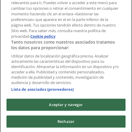
Índices
relevantes para ti. Puedes volver a acceder a este menú para
cambiar tus opciones o retirar el consentimiento en cualquier
momento haciendo clic en el enlace «Gestionar las
preferencias» que aparece en el en la parte inferior de la
Marcas
página web. Tus opciones tendrán efecto dentro de nuestro
Marcas locales
Sitio web. Para saber más, consulta nuestra política de
Negocios
privacidad.
Cookie policy
Tanto nosotros como nuestros asociados tratamos
Negocios cercanos
los datos para proporcionar:
Productos
Productos locales
Utilizar datos de localización geográfica precisa. Analizar
activamente las características del dispositivo para su
Ciudades
identificación. Almacenar la información en un dispositivo y/o
acceder a ella. Publicidad y contenido personalizados,
Descargar la APP Tiendeo
medición de publicidad y contenido, investigación de
audiencia y desarrollo de servicios.
Lista de asociados (proveedores)
Aceptar y navegar
Copyright © Tiendeo ® 2026 · Shopfully Marketing S.L.U. –
Rechazar
Palau de Mar – 08039 Barcelona, Spain