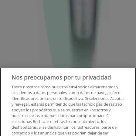
Tiendeo
¿Qué hacemos?
Soluciones para empresas
Noticias y prensa
Trabaja con nosotros
Contacto
Nos preocupamos por tu privacidad
Tanto nosotros como nuestros
1014
socios almacenamos y
accedemos a datos personales, como datos de navegación o
Contacto comercial y de marketing
identificadores únicos, en tu dispositivo. Si seleccionas Aceptar
Tienda mal colocada en el mapa
y navegar, estarás permitiendo que las tecnologías de rastreo
Notificar un folleto
apoyen los propósitos que se muestran en «nosotros y
¿Encontraste un problema en la web o en la
nuestros socios tratamos datos para proporcionar». Si
aplicación?
seleccionas Rechazar o retiras tu consentimiento, los
deshabilitarás. Si se deshabilitan los rastreadores, parte del
contenido y los anuncios que ves podrían dejar de ser