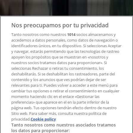
Trabaja con nosotros
Contacto
Nos preocupamos por tu privacidad
Tanto nosotros como nuestros
1014
socios almacenamos y
accedemos a datos personales, como datos de navegación o
Contacto comercial y de marketing
identificadores únicos, en tu dispositivo. Si seleccionas Aceptar
Tienda mal colocada en el mapa
y navegar, estarás permitiendo que las tecnologías de rastreo
Notificar un folleto
apoyen los propósitos que se muestran en «nosotros y
¿Encontraste un problema en la web o en la
nuestros socios tratamos datos para proporcionar». Si
aplicación?
seleccionas Rechazar o retiras tu consentimiento, los
deshabilitarás. Si se deshabilitan los rastreadores, parte del
contenido y los anuncios que ves podrían dejar de ser
Índices
relevantes para ti. Puedes volver a acceder a este menú para
cambiar tus opciones o retirar el consentimiento en cualquier
momento haciendo clic en el enlace «Gestionar las
preferencias» que aparece en el en la parte inferior de la
Marcas
página web. Tus opciones tendrán efecto dentro de nuestro
Marcas locales
Sitio web. Para saber más, consulta nuestra política de
Negocios
privacidad.
Cookie policy
Tanto nosotros como nuestros asociados tratamos
Negocios cercanos
los datos para proporcionar:
Productos