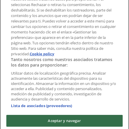
aplicación?
seleccionas Rechazar o retiras tu consentimiento, los
deshabilitarás. Si se deshabilitan los rastreadores, parte del
contenido y los anuncios que ves podrían dejar de ser
Índices
relevantes para ti. Puedes volver a acceder a este menú para
cambiar tus opciones o retirar el consentimiento en cualquier
momento haciendo clic en el enlace «Gestionar las
preferencias» que aparece en el en la parte inferior de la
Marcas
página web. Tus opciones tendrán efecto dentro de nuestro
Marcas locales
Sitio web. Para saber más, consulta nuestra política de
Negocios
privacidad.
Cookie policy
Tanto nosotros como nuestros asociados tratamos
Negocios cercanos
los datos para proporcionar:
Productos
Productos locales
Utilizar datos de localización geográfica precisa. Analizar
activamente las características del dispositivo para su
Ciudades
identificación. Almacenar la información en un dispositivo y/o
acceder a ella. Publicidad y contenido personalizados,
Descargar la APP Tiendeo
medición de publicidad y contenido, investigación de
audiencia y desarrollo de servicios.
Lista de asociados (proveedores)
Aceptar y navegar