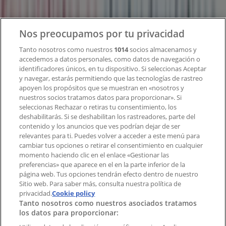
Contacto
Nos preocupamos por tu privacidad
Tanto nosotros como nuestros
1014
socios almacenamos y
accedemos a datos personales, como datos de navegación o
Contacto comercial y de marketing
identificadores únicos, en tu dispositivo. Si seleccionas Aceptar
Tienda mal colocada en el mapa
y navegar, estarás permitiendo que las tecnologías de rastreo
Notificar un folleto
apoyen los propósitos que se muestran en «nosotros y
¿Encontraste un problema en la web o en la
nuestros socios tratamos datos para proporcionar». Si
aplicación?
seleccionas Rechazar o retiras tu consentimiento, los
deshabilitarás. Si se deshabilitan los rastreadores, parte del
contenido y los anuncios que ves podrían dejar de ser
Índices
relevantes para ti. Puedes volver a acceder a este menú para
cambiar tus opciones o retirar el consentimiento en cualquier
momento haciendo clic en el enlace «Gestionar las
preferencias» que aparece en el en la parte inferior de la
Marcas
página web. Tus opciones tendrán efecto dentro de nuestro
Marcas locales
Sitio web. Para saber más, consulta nuestra política de
Negocios
privacidad.
Cookie policy
Tanto nosotros como nuestros asociados tratamos
Negocios cercanos
los datos para proporcionar:
Productos