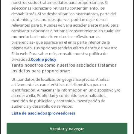
¿Encontraste un problema en la web o en la
nuestros socios tratamos datos para proporcionar». Si
aplicación?
seleccionas Rechazar o retiras tu consentimiento, los
deshabilitarás. Si se deshabilitan los rastreadores, parte del
contenido y los anuncios que ves podrían dejar de ser
Índices
relevantes para ti. Puedes volver a acceder a este menú para
cambiar tus opciones o retirar el consentimiento en cualquier
momento haciendo clic en el enlace «Gestionar las
preferencias» que aparece en el en la parte inferior de la
Marcas
página web. Tus opciones tendrán efecto dentro de nuestro
Marcas locales
Sitio web. Para saber más, consulta nuestra política de
privacidad.
Negocios
Cookie policy
Tanto nosotros como nuestros asociados tratamos
Negocios cercanos
los datos para proporcionar:
Productos
Productos locales
Utilizar datos de localización geográfica precisa. Analizar
activamente las características del dispositivo para su
Ciudades
identificación. Almacenar la información en un dispositivo y/o
acceder a ella. Publicidad y contenido personalizados,
Descargar la APP Tiendeo
medición de publicidad y contenido, investigación de
audiencia y desarrollo de servicios.
Lista de asociados (proveedores)
Aceptar y navegar