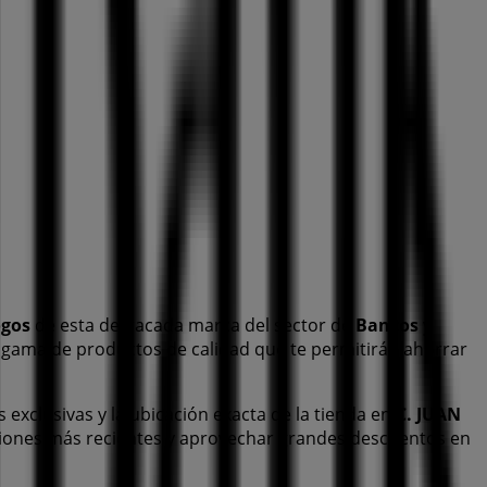
ogos
de esta destacada marca del sector de
Bancos y
a gama de productos de calidad que te permitirán ahorrar
s exclusivas y la ubicación exacta de la tienda en
C. JUAN
iones más recientes y aprovechar grandes descuentos en