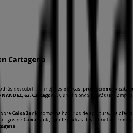
 en Cartagena
odrás descubrir las mejores
ofertas
,
promociones
y
catál
ERNANDEZ, 63
,
Cartagena
, y en ella encontrarás una ampli
 sobre
CaixaBank
, como los horarios de apertura, las oferta
atálogos de
CaixaBank
, donde podrás descubrir las promoc
tagena
.