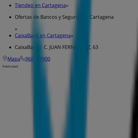
Tiendeo en Cartagena
»
Ofertas de Bancos y Seguros en Cartagena
»
CaixaBank en Cartagena
»
CaixaBank | C. JUAN FERNANDEZ, 63
Mapa
968549900
Publicidad