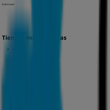
Publicidad
Tiendas más cercanas
CaixaBank
PL. ESPAÑA, 2, Cartagena
56 m
CaixaBank