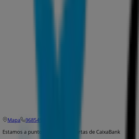
Mapa
968549900
Estamos a punto de publicar ofertas de CaixaBank