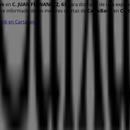
nk
en
C. JUAN FERNANDEZ, 63
para disfrutar de una experi
te informado de las mejores ofertas de
CaixaBank
en
Car
Bank en Cartagena