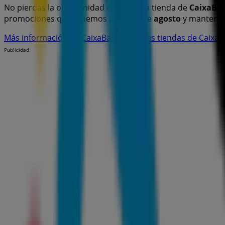
No pierdas la oportunidad de visitar la tienda de
CaixaBa
promociones que tenemos para ti este
agosto
y mantener
Más información de CaixaBank
Ver otras tiendas de Caixa
Publicidad