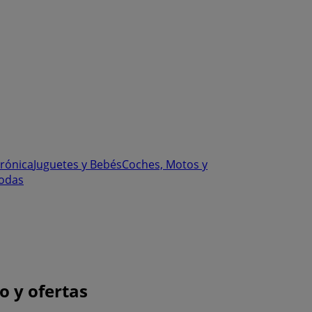
trónica
Juguetes y Bebés
Coches, Motos y
odas
o y ofertas