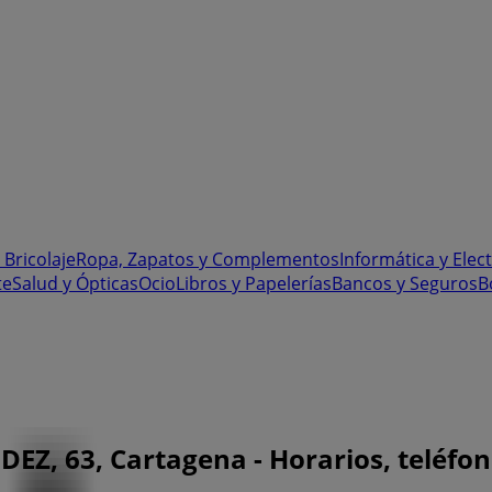
 Bricolaje
Ropa, Zapatos y Complementos
Informática y Elec
te
Salud y Ópticas
Ocio
Libros y Papelerías
Bancos y Seguros
B
Z, 63, Cartagena - Horarios, teléfon