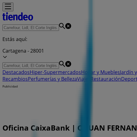
Estás aquí:
Cartagena - 28001
Destacados
Hiper-Supermercados
Hogar y Muebles
Jardín y
Recambios
Perfumerías y Belleza
Viajes
Restauración
Depor
Publicidad
Oficina CaixaBank | C. JUAN FERNANDE