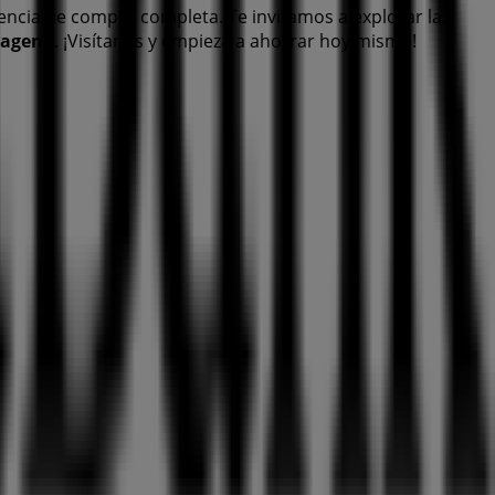
encia de compra completa. Te invitamos a explorar las
tagena
. ¡Visítanos y empieza a ahorrar hoy mismo!