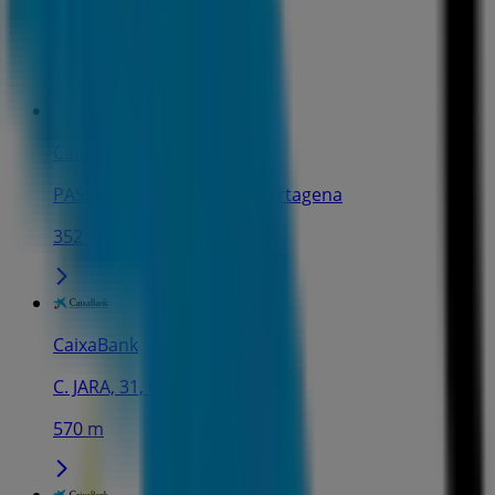
C. Carmen, 1, Cartagena
316 m
CaixaBank
PASEO ALFONSO XIII, 11, Cartagena
352 m
CaixaBank
C. JARA, 31, Cartagena
570 m