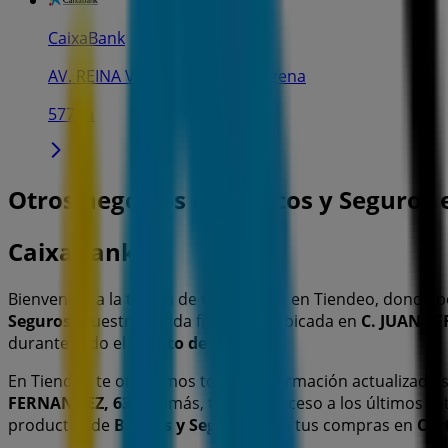
CaixaBank
AV. REINA VICTORIA, 19, Cartagena
577 m
Otros negocios de Bancos y Seguros
CaixaBank
Bienvenido a la tienda de
CaixaBank
en Tiendeo, donde p
Seguros
. Nuestra tienda física está ubicada en
C. JUAN F
durante todo el
agosto de 2026
.
En Tiendeo te ofrecemos toda la información actualizada
FERNANDEZ, 63
. Además, tendrás acceso a los últimos c
productos de
Bancos y Seguros
para tus compras en
Car