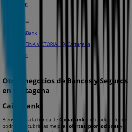
570 m
CaixaBank
AV. REINA VICTORIA, 19, Cartagena
577 m
Otros negocios de Bancos y Seguros
en Cartagena
CaixaBank
Bienvenido a la tienda de
CaixaBank
en Tiendeo, donde
podrás descubrir las mejores
ofertas
,
promociones
y