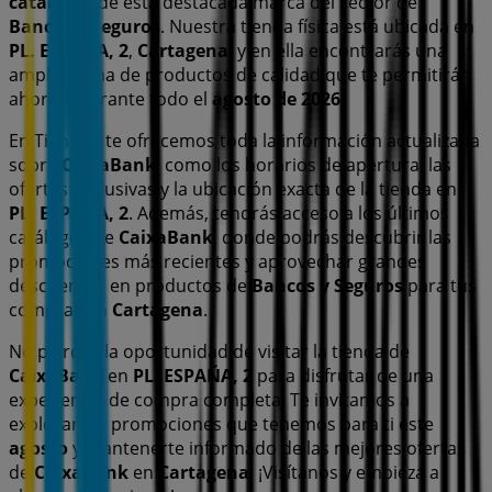
catálogos
de esta destacada marca del sector de
Bancos y Seguros
. Nuestra tienda física está ubicada en
PL. ESPAÑA, 2
,
Cartagena
, y en ella encontrarás una
amplia gama de productos de calidad que te permitirán
ahorrar durante todo el
agosto de 2026
.
En Tiendeo te ofrecemos toda la información actualizada
sobre
CaixaBank
, como los horarios de apertura, las
ofertas exclusivas y la ubicación exacta de la tienda en
PL. ESPAÑA, 2
. Además, tendrás acceso a los últimos
catálogos de
CaixaBank
, donde podrás descubrir las
promociones más recientes y aprovechar grandes
descuentos en productos de
Bancos y Seguros
para tus
compras en
Cartagena
.
No pierdas la oportunidad de visitar la tienda de
CaixaBank
en
PL. ESPAÑA, 2
para disfrutar de una
experiencia de compra completa. Te invitamos a
explorar las promociones que tenemos para ti este
agosto
y mantenerte informado de las mejores ofertas
de
CaixaBank
en
Cartagena
. ¡Visítanos y empieza a