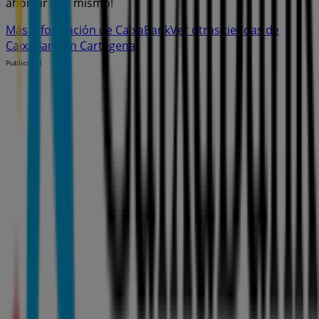
ahorrar hoy mismo!
Más información de CaixaBank
Ver otras tiendas de
CaixaBank en Cartagena
Publicidad