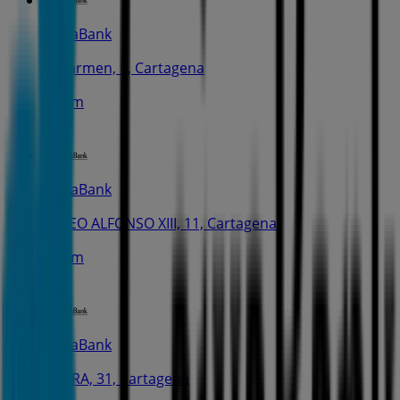
CaixaBank
C. Carmen, 1, Cartagena
316 m
CaixaBank
PASEO ALFONSO XIII, 11, Cartagena
352 m
CaixaBank
C. JARA, 31, Cartagena