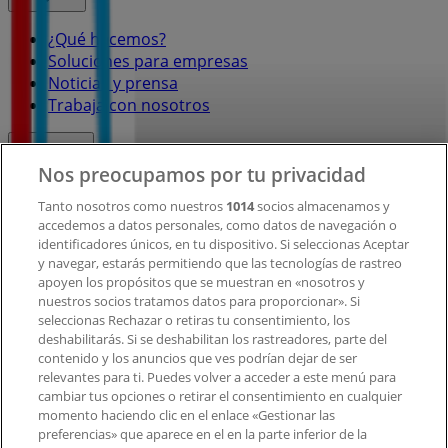
¿Qué hacemos?
Soluciones para empresas
Noticias y prensa
Trabaja con nosotros
Contacto
Nos preocupamos por tu privacidad
Tanto nosotros como nuestros
1014
socios almacenamos y
accedemos a datos personales, como datos de navegación o
Contacto comercial y de marketing
identificadores únicos, en tu dispositivo. Si seleccionas Aceptar
Tienda mal colocada en el mapa
y navegar, estarás permitiendo que las tecnologías de rastreo
Notificar un folleto
apoyen los propósitos que se muestran en «nosotros y
¿Encontraste un problema en la web o en la
nuestros socios tratamos datos para proporcionar». Si
aplicación?
seleccionas Rechazar o retiras tu consentimiento, los
deshabilitarás. Si se deshabilitan los rastreadores, parte del
contenido y los anuncios que ves podrían dejar de ser
Índices
relevantes para ti. Puedes volver a acceder a este menú para
cambiar tus opciones o retirar el consentimiento en cualquier
momento haciendo clic en el enlace «Gestionar las
preferencias» que aparece en el en la parte inferior de la