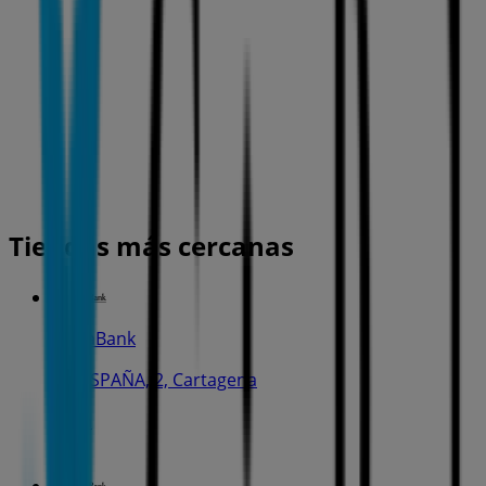
Tiendas más cercanas
CaixaBank
PL. ESPAÑA, 2, Cartagena
56 m