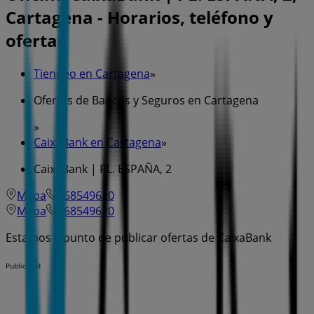
Cartagena - Horarios, teléfono y
ofertas
Tiendeo en Cartagena
»
Ofertas de Bancos y Seguros en Cartagena
»
CaixaBank en Cartagena
»
CaixaBank | PL. ESPAÑA, 2
Mapa
968549620
Mapa
968549620
Estamos a punto de publicar ofertas de CaixaBank
Publicidad