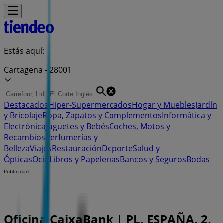
Estás aquí:
Cartagena - 28001
Destacados
Hiper-Supermercados
Hogar y Muebles
Jardín
y Bricolaje
Ropa, Zapatos y Complementos
Informática y
Electrónica
Juguetes y Bebés
Coches, Motos y
Recambios
Perfumerías y
Belleza
Viajes
Restauración
Deporte
Salud y
Ópticas
Ocio
Libros y Papelerías
Bancos y Seguros
Bodas
Publicidad
Oficina CaixaBank | PL. ESPAÑA, 2,