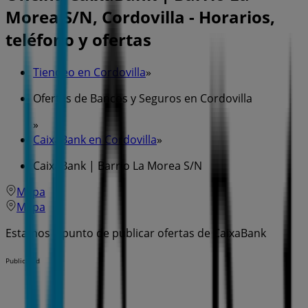
Morea S/N, Cordovilla - Horarios,
teléfono y ofertas
Tiendeo en Cordovilla
»
Ofertas de Bancos y Seguros en Cordovilla
»
CaixaBank en Cordovilla
»
CaixaBank | Barrio La Morea S/N
Mapa
Mapa
Estamos a punto de publicar ofertas de CaixaBank
Publicidad