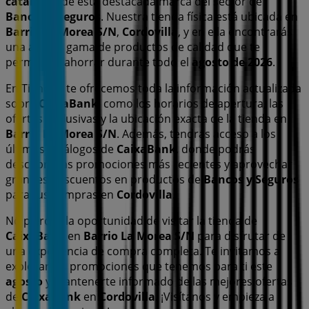
catálogos
de esta destacada marca del sector de
Bancos y Seguros
. Nuestra tienda física está ubicada en
Barrio La Morea S/N
,
Cordovilla
, y en ella encontrarás
una amplia gama de productos de calidad que te
permitirán ahorrar durante todo el
agosto de 2026
.
En Tiendeo te ofrecemos toda la información actualizada
sobre
CaixaBank
, como los horarios de apertura, las
ofertas exclusivas y la ubicación exacta de la tienda en
Barrio La Morea S/N
. Además, tendrás acceso a los
últimos catálogos de
CaixaBank
, donde podrás
descubrir las promociones más recientes y aprovechar
grandes descuentos en productos de
Bancos y Seguros
para tus compras en
Cordovilla
.
No pierdas la oportunidad de visitar la tienda de
CaixaBank
en
Barrio La Morea S/N
para disfrutar de
una experiencia de compra completa. Te invitamos a
explorar las promociones que tenemos para ti este
agosto
y mantenerte informado de las mejores ofertas
de
CaixaBank
en
Cordovilla
. ¡Visítanos y empieza a