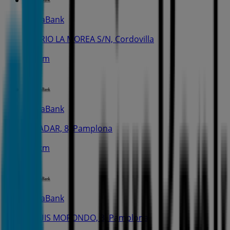
CaixaBank
BARRIO LA MOREA S/N, Cordovilla
1.2 km
CaixaBank
C. SADAR, 8, Pamplona
1.3 km
CaixaBank
C. LUIS MORONDO, 3, Pamplona