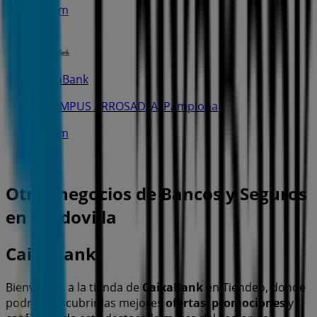
1.5 km
CaixaBank
C/CAMPUS ARROSAD¿A, Pamplona
1.6 km
Otros negocios de Bancos y Seguros
en Cordovilla
CaixaBank
Bienvenido a la tienda de
CaixaBank
en Tiendeo, donde
podrás descubrir las mejores
ofertas
,
promociones
y