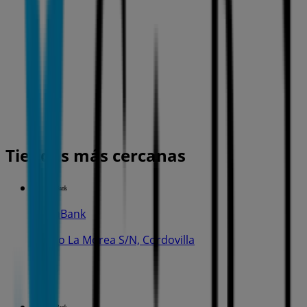
Tiendas más cercanas
CaixaBank
Barrio La Morea S/N, Cordovilla
19 m