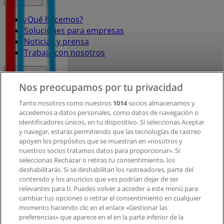
¿Qué hacemos?
Soluciones para empresas
Noticias y prensa
Trabaja con nosotros
Contacto
Nos preocupamos por tu privacidad
Tanto nosotros como nuestros
1014
socios almacenamos y
accedemos a datos personales, como datos de navegación o
Contacto comercial y de marketing
identificadores únicos, en tu dispositivo. Si seleccionas Aceptar
Tienda mal colocada en el mapa
y navegar, estarás permitiendo que las tecnologías de rastreo
Notificar un folleto
apoyen los propósitos que se muestran en «nosotros y
¿Encontraste un problema en la web o en la
nuestros socios tratamos datos para proporcionar». Si
aplicación?
seleccionas Rechazar o retiras tu consentimiento, los
deshabilitarás. Si se deshabilitan los rastreadores, parte del
contenido y los anuncios que ves podrían dejar de ser
Índices
relevantes para ti. Puedes volver a acceder a este menú para
cambiar tus opciones o retirar el consentimiento en cualquier
momento haciendo clic en el enlace «Gestionar las
preferencias» que aparece en el en la parte inferior de la