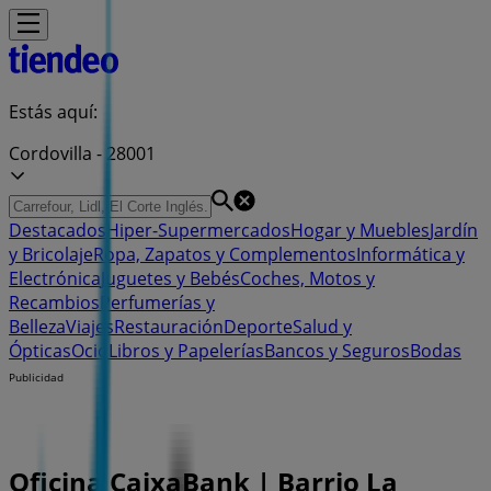
Estás aquí:
Cordovilla - 28001
Destacados
Hiper-Supermercados
Hogar y Muebles
Jardín
y Bricolaje
Ropa, Zapatos y Complementos
Informática y
Electrónica
Juguetes y Bebés
Coches, Motos y
Recambios
Perfumerías y
Belleza
Viajes
Restauración
Deporte
Salud y
Ópticas
Ocio
Libros y Papelerías
Bancos y Seguros
Bodas
Publicidad
Oficina CaixaBank | Barrio La