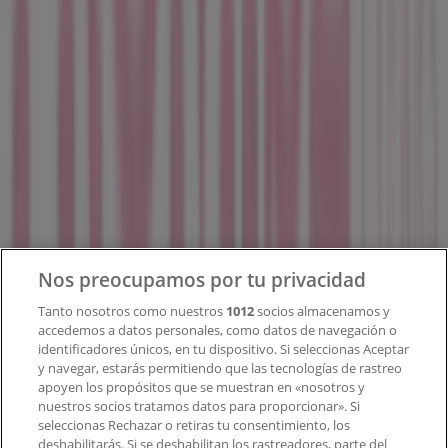
en todo el mundo.
Tiendeo
¿Qué hacemos?
Soluciones para empresas
Noticias y prensa
Trabaja con nosotros
Contacto
Nos preocupamos por tu privacidad
Tanto nosotros como nuestros
1012
socios almacenamos y
accedemos a datos personales, como datos de navegación o
Contacto comercial y de marketing
identificadores únicos, en tu dispositivo. Si seleccionas Aceptar
Tienda mal colocada en el mapa
y navegar, estarás permitiendo que las tecnologías de rastreo
Notificar un folleto
apoyen los propósitos que se muestran en «nosotros y
¿Encontraste un problema en la web o en la
nuestros socios tratamos datos para proporcionar». Si
aplicación?
seleccionas Rechazar o retiras tu consentimiento, los
deshabilitarás. Si se deshabilitan los rastreadores, parte del