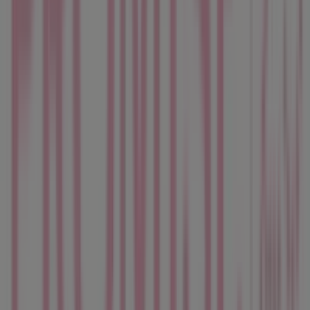
experiencia de compra completa. Te invitamos a
explorar las promociones que tenemos para ti este
agosto
y mantenerte informado de las mejores ofertas
de
Promise
en
Cornellà
. ¡Visítanos y empieza a ahorrar
hoy mismo!
Más información de Promise
Ver otras tiendas de
Promise en Cornellà
Publicidad