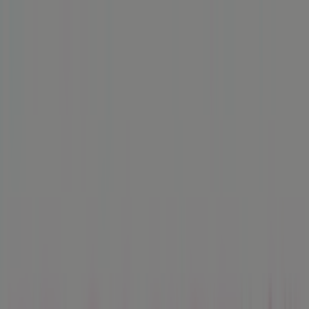
Estás aquí:
Cornellà - 28001
Destacados
Hiper-Supermercados
Hogar y Muebles
Jardín
y Bricolaje
Ropa, Zapatos y Complementos
Informática y
Electrónica
Juguetes y Bebés
Coches, Motos y
Recambios
Perfumerías y
Belleza
Viajes
Restauración
Deporte
Salud y
Ópticas
Ocio
Libros y Papelerías
Bancos y Seguros
Bodas
Publicidad
Tienda Promise | C/ Salvador Dalí