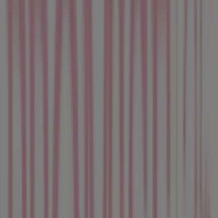
Tiendas más cercanas
Estancos
Calle San Jeronimo, 31, Cornellà
49 m