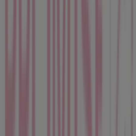
Bienvenido a la tienda de
Promise
en Tiendeo, donde
podrás descubrir las mejores
ofertas
,
promociones
y
catálogos
de esta destacada marca del sector de
Ropa,
Zapatos y Complementos
. Nuestra tienda física está
ubicada en
C/ Salvador Dalí 15-19
,
Cornellà
, y en ella
encontrarás una amplia gama de productos de calidad
que te permitirán ahorrar durante todo el
agosto de
2026
.
En Tiendeo te ofrecemos toda la información actualizada
sobre
Promise
, como los horarios de apertura, las
ofertas exclusivas y la ubicación exacta de la tienda en
C/
Salvador Dalí 15-19
. Además, tendrás acceso a los
últimos catálogos de
Promise
, donde podrás descubrir
las promociones más recientes y aprovechar grandes
descuentos en productos de
Ropa, Zapatos y
Complementos
para tus compras en
Cornellà
.
No pierdas la oportunidad de visitar la tienda de
Promise
en
C/ Salvador Dalí 15-19
para disfrutar de una