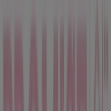
15-19, Cornellà - Horarios,
descuentos y teléfono
Tiendeo en Cornellà
»
Ofertas de Ropa, Zapatos y Complementos en
Cornellà
»
Promise en Cornellà
»
Promise | C/ Salvador Dalí 15-19
Mapa
Mapa
Estamos a punto de publicar ofertas de Promise
Publicidad