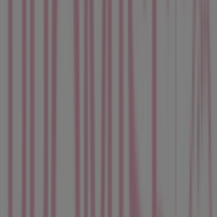
Cerrado
Generali Seguro de Hogar
Ctra. D'esplugues, 20, Cornellà
124 m
Cerrado
Otros negocios de Ropa, Zapatos y
Complementos en Cornellà
Promise