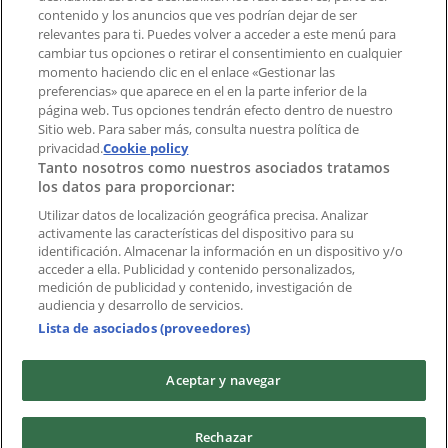
contenido y los anuncios que ves podrían dejar de ser
Índices
relevantes para ti. Puedes volver a acceder a este menú para
cambiar tus opciones o retirar el consentimiento en cualquier
momento haciendo clic en el enlace «Gestionar las
preferencias» que aparece en el en la parte inferior de la
Marcas
página web. Tus opciones tendrán efecto dentro de nuestro
Marcas locales
Sitio web. Para saber más, consulta nuestra política de
Negocios
privacidad.
Cookie policy
Tanto nosotros como nuestros asociados tratamos
Negocios cercanos
los datos para proporcionar:
Productos
Productos locales
Utilizar datos de localización geográfica precisa. Analizar
activamente las características del dispositivo para su
Ciudades
identificación. Almacenar la información en un dispositivo y/o
acceder a ella. Publicidad y contenido personalizados,
Descargar la APP Tiendeo
medición de publicidad y contenido, investigación de
audiencia y desarrollo de servicios.
Lista de asociados (proveedores)
Aceptar y navegar
Copyright © Tiendeo ® 2026 · Shopfully Marketing S.L.U. –
Rechazar