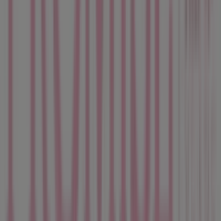
Tiendeo forma parte de Shopfully, la empresa
tecnológica que está reinventando las compras locales