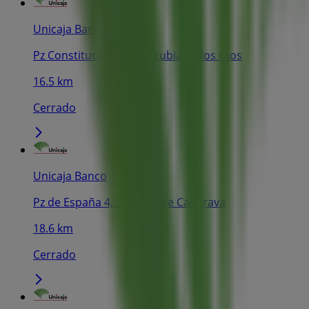
Unicaja Banco
Pz Constitucion 3, Villarrubia de los Ojos
16.5 km
Cerrado
Unicaja Banco
Pz de España 4, Bolaños de Calatrava
18.6 km
Cerrado