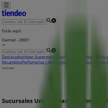
Estás aquí:
Daimiel - 28001
Destacados
Hiper-Supermercados
Hogar y Muebles
Jardín y
Recambios
Perfumerías y Belleza
Viajes
Restauración
Depor
Publicidad
Sucursales Unicaja Banco Daimiel - H