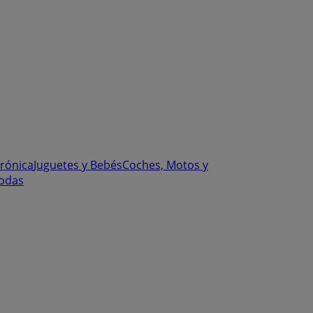
trónica
Juguetes y Bebés
Coches, Motos y
odas