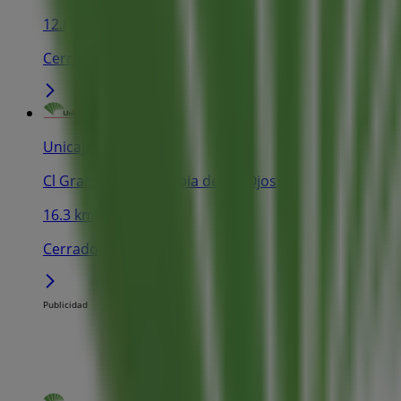
12.8 km
Cerrado
Unicaja Banco
Cl Grande 2, Villarrubia de los Ojos
16.3 km
Cerrado
Publicidad