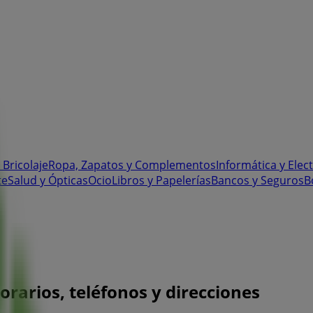
 Bricolaje
Ropa, Zapatos y Complementos
Informática y Elec
te
Salud y Ópticas
Ocio
Libros y Papelerías
Bancos y Seguros
B
orarios, teléfonos y direcciones