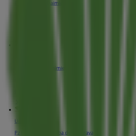
Pz España 27, Daimiel
398 m
Cerrado
Unicaja Banco
Cl Martires 17, Daimiel
426 m
Cerrado
Unicaja Banco
Pz España 5, Torralba de Calatrava