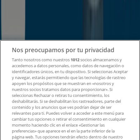
¿Qué hacemos?
Soluciones para empresas
Noticias y prensa
Trabaja con nosotros
Contacto
Nos preocupamos por tu privacidad
Tanto nosotros como nuestros
1012
socios almacenamos y
accedemos a datos personales, como datos de navegación o
Contacto comercial y de marketing
identificadores únicos, en tu dispositivo. Si seleccionas Aceptar
Tienda mal colocada en el mapa
y navegar, estarás permitiendo que las tecnologías de rastreo
Notificar un folleto
apoyen los propósitos que se muestran en «nosotros y
¿Encontraste un problema en la web o en la
nuestros socios tratamos datos para proporcionar». Si
aplicación?
seleccionas Rechazar o retiras tu consentimiento, los
deshabilitarás. Si se deshabilitan los rastreadores, parte del
contenido y los anuncios que ves podrían dejar de ser
Índices
relevantes para ti. Puedes volver a acceder a este menú para
cambiar tus opciones o retirar el consentimiento en cualquier
momento haciendo clic en el enlace «Gestionar las
preferencias» que aparece en el en la parte inferior de la
Marcas
página web. Tus opciones tendrán efecto dentro de nuestro