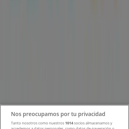
Tiendeo forma parte de Shopfully, la empresa
tecnológica que está reinventando las compras locales
en todo el mundo.
Tiendeo
¿Qué hacemos?
Soluciones para empresas
Noticias y prensa
Trabaja con nosotros
Contacto
Nos preocupamos por tu privacidad
Tanto nosotros como nuestros
1014
socios almacenamos y
accedemos a datos personales, como datos de navegación o