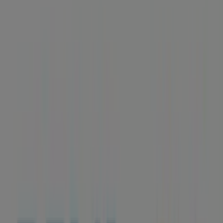
Gijón - Horarios, teléfono y ofertas
Tiendeo en Gijón
»
Ofertas de Bancos y Seguros en Gijón
»
BBVA en Gijón
»
BBVA | PZ. DEL CARMEN, 2
Mapa
985351540
Mapa
985351540
Ofertas de BBVA en Gijón