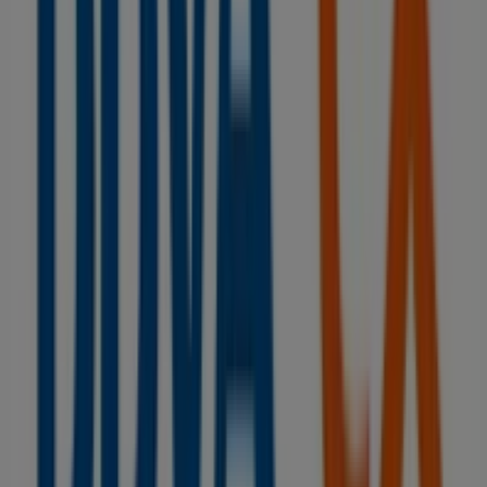
catálogos de
BBVA
, donde podrás descubrir las
promociones más recientes y aprovechar grandes
descuentos en productos de
Bancos y Seguros
para tus
compras en
Gijón
.
No pierdas la oportunidad de visitar la tienda de
BBVA
en
PZ. DEL CARMEN, 2
para disfrutar de una experiencia
de compra completa. Te invitamos a explorar las
promociones que tenemos para ti este
agosto
y
mantenerte informado de las mejores ofertas de
BBVA
en
Gijón
. ¡Visítanos y empieza a ahorrar hoy mismo!
Más información de BBVA
Ver otras tiendas de BBVA en
Gijón
Publicidad