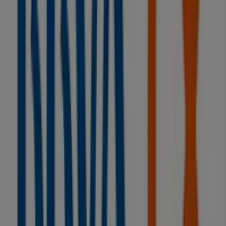
Otros negocios de Bancos y Seguros
en Gijón
BBVA
Bienvenido a la tienda de
BBVA
en Tiendeo, donde
podrás descubrir las mejores
ofertas
,
promociones
y
catálogos
de esta destacada marca del sector de
Bancos y Seguros
. Nuestra tienda física está ubicada en
PZ. DEL CARMEN, 2
,
Gijón
, y en ella encontrarás una
amplia gama de productos de calidad que te permitirán
ahorrar durante todo el
agosto de 2026
.
En Tiendeo te ofrecemos toda la información actualizada
sobre
BBVA
, como los horarios de apertura, las ofertas
exclusivas y la ubicación exacta de la tienda en
PZ. DEL
CARMEN, 2
. Además, tendrás acceso a los últimos