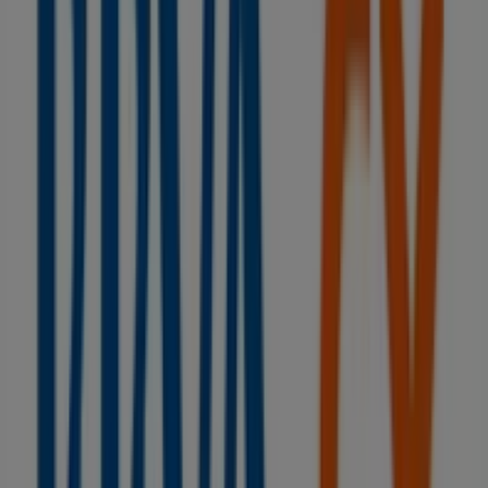
Plaza del Carmen 7, Gijón
37 m
Halcón Viajes
DEL CARMEN 7, Gijón
39 m
BBVA
PZ. DEL CARMEN, 2, Gijón
47 m