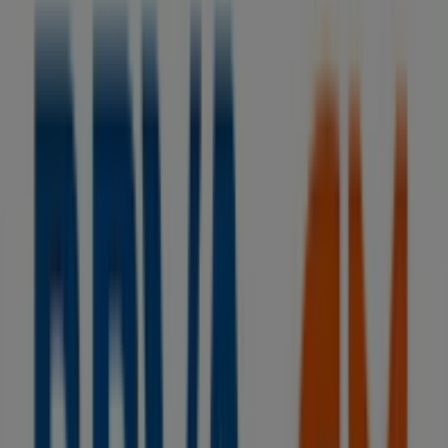
BBVA
Sin comisiones y hasta 1.060€ ¡te sale a
cuenta!
Caduca el 15/9
Tiendas más cercanas
BBVA
PL. DEL CARMEN, 2, Gijón
34 m
Iglú Hogar