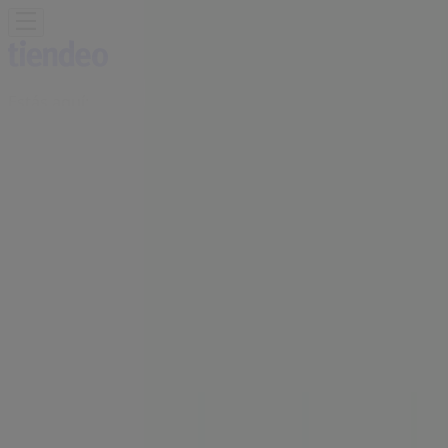
Estás aquí:
Gijón - 28001
Destacados
Hiper-Supermercados
Hogar y Muebles
Jardín
y Bricolaje
Ropa, Zapatos y Complementos
Informática y
Electrónica
Juguetes y Bebés
Coches, Motos y
Recambios
Perfumerías y
Belleza
Viajes
Restauración
Deporte
Salud y
Ópticas
Ocio
Libros y Papelerías
Bancos y Seguros
Bodas
Publicidad
Oficina BBVA | PZ. DEL CARMEN, 2,