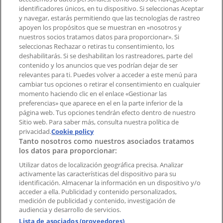
Contacto comercial y de marketing
identificadores únicos, en tu dispositivo. Si seleccionas Aceptar
Tienda mal colocada en el mapa
y navegar, estarás permitiendo que las tecnologías de rastreo
Notificar un folleto
apoyen los propósitos que se muestran en «nosotros y
¿Encontraste un problema en la web o en la
nuestros socios tratamos datos para proporcionar». Si
aplicación?
seleccionas Rechazar o retiras tu consentimiento, los
deshabilitarás. Si se deshabilitan los rastreadores, parte del
contenido y los anuncios que ves podrían dejar de ser
Índices
relevantes para ti. Puedes volver a acceder a este menú para
cambiar tus opciones o retirar el consentimiento en cualquier
momento haciendo clic en el enlace «Gestionar las
preferencias» que aparece en el en la parte inferior de la
Marcas
página web. Tus opciones tendrán efecto dentro de nuestro
Marcas locales
Sitio web. Para saber más, consulta nuestra política de
Negocios
privacidad.
Cookie policy
Tanto nosotros como nuestros asociados tratamos
Negocios cercanos
los datos para proporcionar:
Productos
Productos locales
Utilizar datos de localización geográfica precisa. Analizar
activamente las características del dispositivo para su
Ciudades
identificación. Almacenar la información en un dispositivo y/o
acceder a ella. Publicidad y contenido personalizados,
Descargar la APP Tiendeo
medición de publicidad y contenido, investigación de
audiencia y desarrollo de servicios.
Lista de asociados (proveedores)