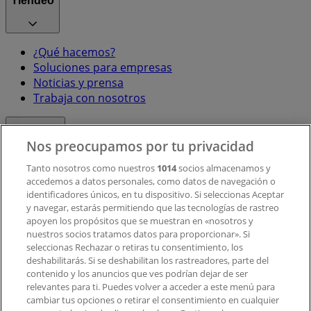
Tiendeo
¿Qué hacemos?
Soluciones para empresas
Noticias y prensa
Trabaja con nosotros
Contacto
Nos preocupamos por tu privacidad
Tanto nosotros como nuestros
1014
socios almacenamos y
accedemos a datos personales, como datos de navegación o
Contacto comercial y de marketing
identificadores únicos, en tu dispositivo. Si seleccionas Aceptar
Tienda mal colocada en el mapa
y navegar, estarás permitiendo que las tecnologías de rastreo
Notificar un folleto
apoyen los propósitos que se muestran en «nosotros y
¿Encontraste un problema en la web o en la
nuestros socios tratamos datos para proporcionar». Si
aplicación?
seleccionas Rechazar o retiras tu consentimiento, los
deshabilitarás. Si se deshabilitan los rastreadores, parte del
contenido y los anuncios que ves podrían dejar de ser
Índices
relevantes para ti. Puedes volver a acceder a este menú para
cambiar tus opciones o retirar el consentimiento en cualquier