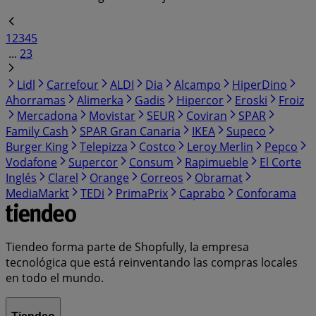
1
2
3
4
5
...
23
Lidl
Carrefour
ALDI
Dia
Alcampo
HiperDino
Ahorramas
Alimerka
Gadis
Hipercor
Eroski
Froiz
Mercadona
Movistar
SEUR
Coviran
SPAR
Family Cash
SPAR Gran Canaria
IKEA
Supeco
Burger King
Telepizza
Costco
Leroy Merlin
Pepco
Vodafone
Supercor
Consum
Rapimueble
El Corte
Inglés
Clarel
Orange
Correos
Obramat
MediaMarkt
TEDi
PrimaPrix
Caprabo
Conforama
Tiendeo forma parte de Shopfully, la empresa
tecnológica que está reinventando las compras locales
en todo el mundo.