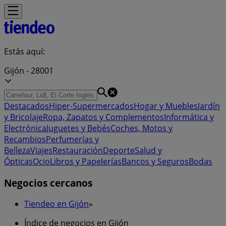
Estás aquí:
Gijón - 28001
Destacados
Hiper-Supermercados
Hogar y Muebles
Jardín
y Bricolaje
Ropa, Zapatos y Complementos
Informática y
Electrónica
Juguetes y Bebés
Coches, Motos y
Recambios
Perfumerías y
Belleza
Viajes
Restauración
Deporte
Salud y
Ópticas
Ocio
Libros y Papelerías
Bancos y Seguros
Bodas
Negocios cercanos
Tiendeo en Gijón
»
Índice de negocios en Gijón