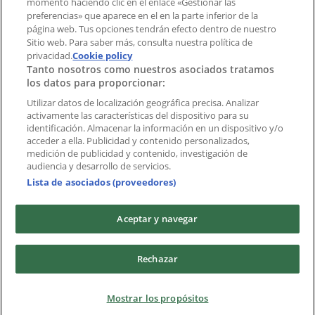
momento haciendo clic en el enlace «Gestionar las
preferencias» que aparece en el en la parte inferior de la
Marcas
página web. Tus opciones tendrán efecto dentro de nuestro
Marcas locales
Sitio web. Para saber más, consulta nuestra política de
privacidad.
Negocios
Cookie policy
Tanto nosotros como nuestros asociados tratamos
Negocios cercanos
los datos para proporcionar:
Productos
Productos locales
Utilizar datos de localización geográfica precisa. Analizar
activamente las características del dispositivo para su
Ciudades
identificación. Almacenar la información en un dispositivo y/o
acceder a ella. Publicidad y contenido personalizados,
Descargar la APP Tiendeo
medición de publicidad y contenido, investigación de
audiencia y desarrollo de servicios.
Lista de asociados (proveedores)
Aceptar y navegar
Copyright © Tiendeo ® 2026 · Shopfully Marketing S.L.U. –
Rechazar
Palau de Mar – 08039 Barcelona, Spain
Términos y condiciones
Política de privacidad
Mostrar los propósitos
Gestionar cookies