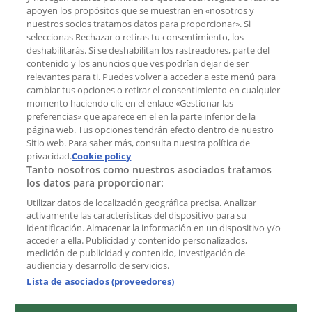
Notificar un folleto
apoyen los propósitos que se muestran en «nosotros y
¿Encontraste un problema en la web o en la
nuestros socios tratamos datos para proporcionar». Si
aplicación?
seleccionas Rechazar o retiras tu consentimiento, los
deshabilitarás. Si se deshabilitan los rastreadores, parte del
contenido y los anuncios que ves podrían dejar de ser
Índices
relevantes para ti. Puedes volver a acceder a este menú para
cambiar tus opciones o retirar el consentimiento en cualquier
momento haciendo clic en el enlace «Gestionar las
preferencias» que aparece en el en la parte inferior de la
Marcas
página web. Tus opciones tendrán efecto dentro de nuestro
Marcas locales
Sitio web. Para saber más, consulta nuestra política de
Negocios
privacidad.
Cookie policy
Tanto nosotros como nuestros asociados tratamos
Negocios cercanos
los datos para proporcionar:
Productos
Productos locales
Utilizar datos de localización geográfica precisa. Analizar
activamente las características del dispositivo para su
Ciudades
identificación. Almacenar la información en un dispositivo y/o
acceder a ella. Publicidad y contenido personalizados,
Descargar la APP Tiendeo
medición de publicidad y contenido, investigación de
audiencia y desarrollo de servicios.
Lista de asociados (proveedores)