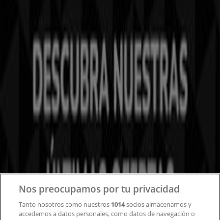
Tiendeo forma parte de Shopfully, la empresa
tecnológica que está reinventando las compras locales
en todo el mundo.
Tiendeo
¿Qué hacemos?
Soluciones para empresas
Noticias y prensa
Trabaja con nosotros
Contacto
Nos preocupamos por tu privacidad
Tanto nosotros como nuestros
1014
socios almacenamos y
accedemos a datos personales, como datos de navegación o
Contacto comercial y de marketing