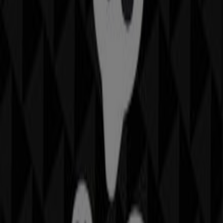
Otros negocios de Ropa, Zapatos y
Complementos en Gijón
Tous
Bienvenido a la tienda de
Tous
en Tiendeo, donde
podrás descubrir las mejores
ofertas
,
promociones
y
catálogos
de esta destacada marca del sector de
Ropa,
Zapatos y Complementos
. Nuestra tienda física está
ubicada en
Calle corrida, 41
,
Gijón
, y en ella encontrarás
una amplia gama de productos de calidad que te
permitirán ahorrar durante todo el
agosto de 2026
.
En Tiendeo te ofrecemos toda la información actualizada
sobre
Tous
, como los horarios de apertura, las ofertas
exclusivas y la ubicación exacta de la tienda en
Calle
corrida, 41
. Además, tendrás acceso a los últimos
catálogos de
Tous
, donde podrás descubrir las