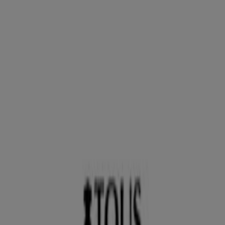
Gijón - Horarios, descuentos y
teléfono
Tiendeo en Gijón
»
Ofertas de Ropa, Zapatos y Complementos en Gijón
»
Tous en Gijón
»
Tous | Calle corrida, 41
Mapa
985.358.876
Mapa
985.358.876
Ofertas de Tous en Gijón