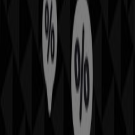
promociones más recientes y aprovechar grandes
descuentos en productos de
Ropa, Zapatos y
Complementos
para tus compras en
Gijón
.
No pierdas la oportunidad de visitar la tienda de
Tous
en
Calle corrida, 41
para disfrutar de una experiencia de
compra completa. Te invitamos a explorar las
promociones que tenemos para ti este
agosto
y
mantenerte informado de las mejores ofertas de
Tous
en
Gijón
. ¡Visítanos y empieza a ahorrar hoy mismo!
Más información de Tous
Ver otras tiendas de Tous en
Gijón
Publicidad