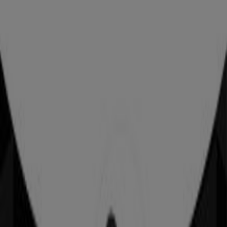
Tiendas más cercanas
BBVA
PL. DEL CARMEN, 2, Gijón
34 m
Iglú Hogar