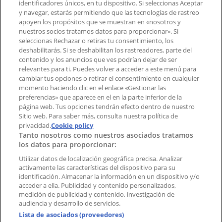
identificadores únicos, en tu dispositivo. Si seleccionas Aceptar
Tienda mal colocada en el mapa
y navegar, estarás permitiendo que las tecnologías de rastreo
Notificar un folleto
apoyen los propósitos que se muestran en «nosotros y
¿Encontraste un problema en la web o en la
nuestros socios tratamos datos para proporcionar». Si
aplicación?
seleccionas Rechazar o retiras tu consentimiento, los
deshabilitarás. Si se deshabilitan los rastreadores, parte del
contenido y los anuncios que ves podrían dejar de ser
Índices
relevantes para ti. Puedes volver a acceder a este menú para
cambiar tus opciones o retirar el consentimiento en cualquier
momento haciendo clic en el enlace «Gestionar las
preferencias» que aparece en el en la parte inferior de la
Marcas
página web. Tus opciones tendrán efecto dentro de nuestro
Marcas locales
Sitio web. Para saber más, consulta nuestra política de
Negocios
privacidad.
Cookie policy
Tanto nosotros como nuestros asociados tratamos
Negocios cercanos
los datos para proporcionar:
Productos
Productos locales
Utilizar datos de localización geográfica precisa. Analizar
activamente las características del dispositivo para su
Ciudades
identificación. Almacenar la información en un dispositivo y/o
acceder a ella. Publicidad y contenido personalizados,
Descargar la APP Tiendeo
medición de publicidad y contenido, investigación de
audiencia y desarrollo de servicios.
Lista de asociados (proveedores)