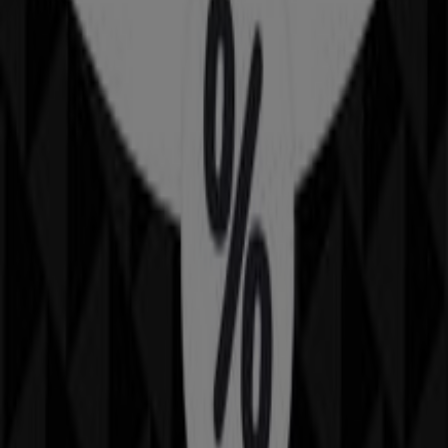
Plaza del Carmen 7, Gijón
37 m
Halcón Viajes
DEL CARMEN 7, Gijón
39 m
BBVA
PZ. DEL CARMEN, 2, Gijón
47 m