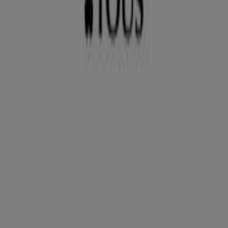
Tous
Precios Especiales
Caduca el 17/8
Tous
Ofertas Tous
Publicidad