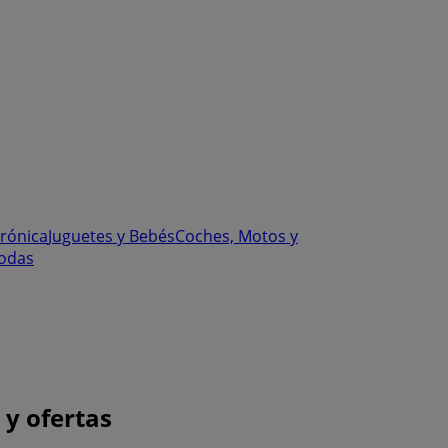
trónica
Juguetes y Bebés
Coches, Motos y
odas
 y ofertas