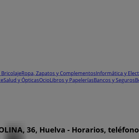
 Bricolaje
Ropa, Zapatos y Complementos
Informática y Elec
te
Salud y Ópticas
Ocio
Libros y Papelerías
Bancos y Seguros
B
INA, 36, Huelva - Horarios, teléfono