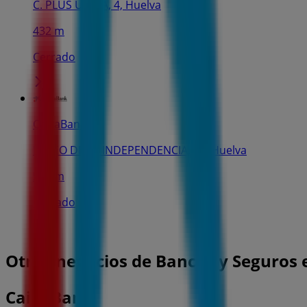
C. PLUS ULTRA, 4, Huelva
432 m
Cerrado
CaixaBank
PASEO DE LA INDEPENDENCIA, 16, Huelva
591 m
Cerrado
Otros negocios de Bancos y Seguros 
CaixaBank