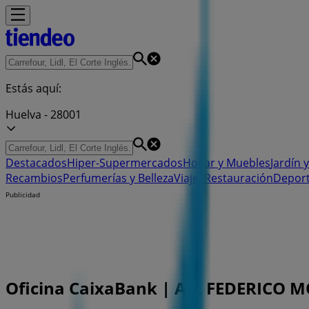
Estás aquí:
Huelva - 28001
Destacados
Hiper-Supermercados
Hogar y Muebles
Jardín y
Recambios
Perfumerías y Belleza
Viajes
Restauración
Depor
Publicidad
Oficina CaixaBank | AV. FEDERICO MOL