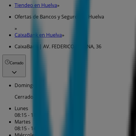
Tiendeo en Huelva
»
Ofertas de Bancos y Seguros en Huelva
»
CaixaBank en Huelva
»
CaixaBank | AV. FEDERICO MOLINA, 36
Cerrado
Domingo
Cerrado
Lunes
08:15 - 14:30
Martes
08:15 - 14:30
Miércoles