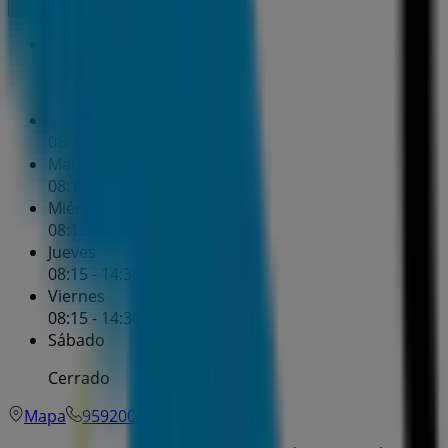
Domingo
Cerrado
Lunes
08:15 - 14:30
Martes
08:15 - 14:30
Miércoles
08:15 - 14:30
Jueves
08:15 - 14:30
16:15 - 18:30
Viernes
08:15 - 14:30
Sábado
Cerrado
Mapa
959200060