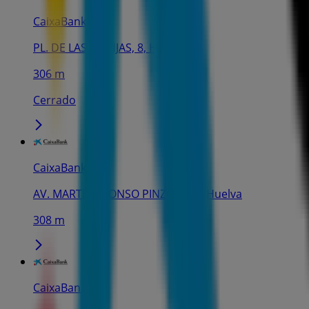
CaixaBank
PL. DE LAS MONJAS, 8, Huelva
306 m
Cerrado
CaixaBank
AV. MARTIN ALONSO PINZON, 24, Huelva
308 m
CaixaBank