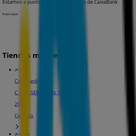
Estamos a punto de publicar ofertas de CaixaBank
Publicidad
Tiendas más cercanas
CaixaBank
C. SAN SEBASTIAN, 5, Huelva
298 m
Cerrado