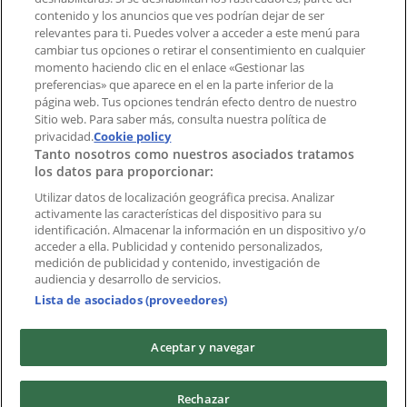
¿Encontraste un problema en la web o en la
contenido y los anuncios que ves podrían dejar de ser
aplicación?
relevantes para ti. Puedes volver a acceder a este menú para
cambiar tus opciones o retirar el consentimiento en cualquier
momento haciendo clic en el enlace «Gestionar las
Índices
preferencias» que aparece en el en la parte inferior de la
página web. Tus opciones tendrán efecto dentro de nuestro
Sitio web. Para saber más, consulta nuestra política de
Marcas
privacidad.
Cookie policy
Tanto nosotros como nuestros asociados tratamos
Negocios
los datos para proporcionar:
Negocios cercanos
Productos
Utilizar datos de localización geográfica precisa. Analizar
activamente las características del dispositivo para su
Ciudades
identificación. Almacenar la información en un dispositivo y/o
acceder a ella. Publicidad y contenido personalizados,
Descargar la APP Tiendeo
medición de publicidad y contenido, investigación de
audiencia y desarrollo de servicios.
Lista de asociados (proveedores)
Aceptar y navegar
Copyright © Tiendeo ® 2026 · Shopfully Marketing S.L.U. –
Rechazar